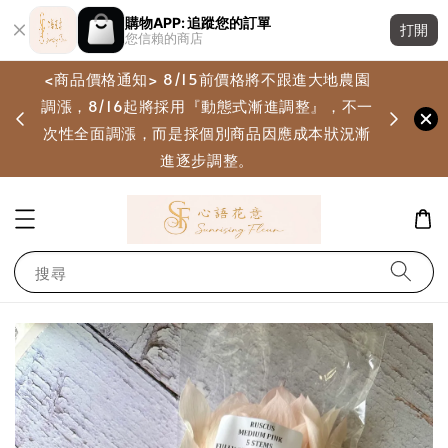
購物APP: 追蹤您的訂單
打開
您信賴的商店
<商品價格通知> 8/15前價格將不跟進大地農園
調漲，8/16起將採用『動態式漸進調整』，不一
畫
次性全面調漲，而是採個別商品因應成本狀況漸
進逐步調整。
搜尋