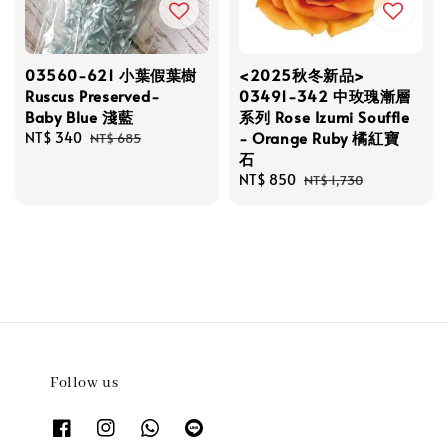
03560-621 小葉假葉樹
<2025秋冬新品>
Ruscus Preserved-
03491-342 中玫瑰漸層
Baby Blue 淺藍
系列 Rose Izumi Souffle
- Orange Ruby 橘紅寶
Sale
NT$ 340
Regular
NT$ 685
石
price
price
Sale
NT$ 850
Regular
NT$ 1,730
price
price
Follow us