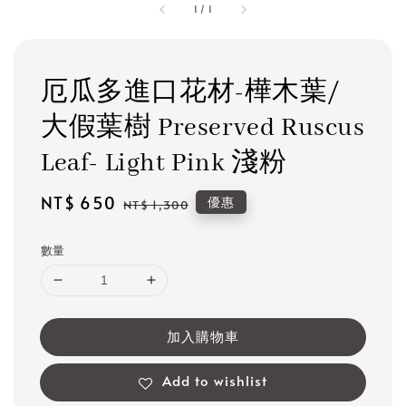
1
/
1
厄瓜多進口花材-樺木葉/
大假葉樹 Preserved Ruscus
Leaf- Light Pink 淺粉
Sale
NT$ 650
Regular
優惠
NT$ 1,300
price
price
數量
加入購物車
Add to wishlist