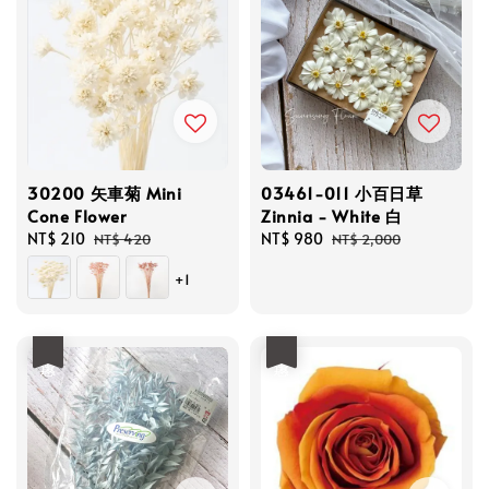
30200 矢車菊 Mini
03461-011 小百日草
Cone Flower
Zinnia - White 白
Sale
NT$ 210
Regular
Sale
NT$ 980
Regular
NT$ 420
NT$ 2,000
price
price
price
price
+1
優惠
優惠