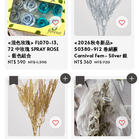
<混色玫瑰> FL070-13,
<2026秋冬新品>
72 中玫瑰 SPRAY ROSE
50380-912 卷絹蕨
- 藍色組合
Carnival Fern- Silver 銀
Sale
NT$ 590
Regular
Sale
NT$ 360
Regular
NT$ 1,390
NT$ 720
price
price
price
price
優惠
優惠