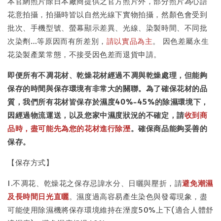
本官網照片除日本廠商提供之官方照片外，部分照片為心語
花意拍攝，拍攝時皆以自然光線下實物拍攝，然顏色會受到
批次、手機型號、螢幕顯示差異、光線、染製時間、不同批
次染劑…等原因而有所差別，
請以實品為主
。 因色差屬永生
花染製產業常態，不接受因色差而退貨申請。
即便所有不凋花材、乾燥花材經過不凋與乾燥處理，但能夠
保存的時間與保存環境有非常大的關聯。為了確保花材的品
質，我們所有花材皆保存於濕度40%-45%的除濕環境下，
因經過物流運送，以及您家中濕度狀況的不確定，請
收到商
品時，盡可能先為您的花材進行除溼
。確保商品能夠妥善的
保存。
【保存方式】
1.不凋花、乾燥花之保存忌諱水分、日曬與壓折，請
避免潮濕
及長時間日光直曬
。濕度過高容易產生染色與發霉現象，盡
可能使用除濕機將保存環境維持在溼度50%上下(適合人體舒