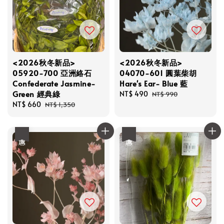
<2026秋冬新品>
<2026秋冬新品>
05920-700 亞洲絡石
04070-601 圓葉柴胡
Confederate Jasmine-
Hare's Ear- Blue 藍
Green 經典綠
Sale
NT$ 490
Regular
NT$ 990
Sale
NT$ 660
Regular
price
price
NT$ 1,350
price
price
優惠
優惠