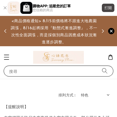
購物APP: 追蹤您的訂單
打開
您信賴的商店
<商品價格通知> 8/15前價格將不跟進大地農園
調漲，8/16起將採用『動態式漸進調整』，不一
畫
次性全面調漲，而是採個別商品因應成本狀況漸
進逐步調整。
搜尋
排列方式 :
【提醒說明】