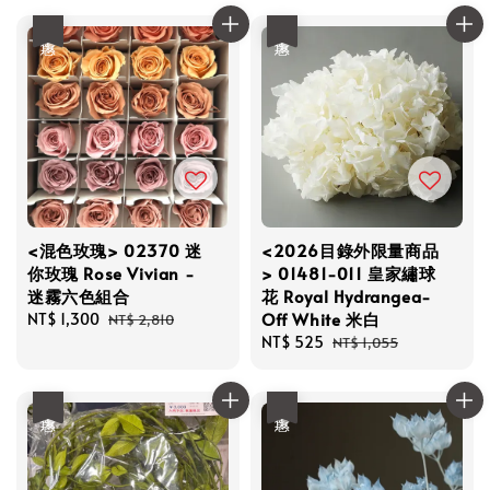
優惠
優惠
<混色玫瑰> 02370 迷
<2026目錄外限量商品
你玫瑰 Rose Vivian -
> 01481-011 皇家繡球
迷霧六色組合
花 Royal Hydrangea-
Off White 米白
Sale
NT$ 1,300
Regular
NT$ 2,810
price
price
Sale
NT$ 525
Regular
NT$ 1,055
price
price
優惠
優惠