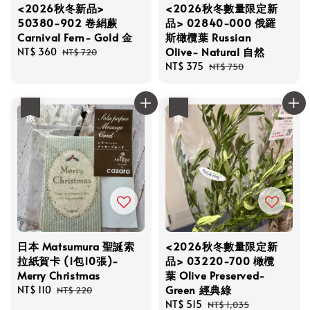
<2026秋冬新品>
<2026秋冬數量限定新
50380-902 卷絹蕨
品> 02840-000 俄羅
Carnival Fern- Gold 金
斯橄欖葉 Russian
Olive- Natural 自然
Sale
NT$ 360
Regular
NT$ 720
price
price
Sale
NT$ 375
Regular
NT$ 750
price
price
優惠
優惠
日本 Matsumura 聖誕索
<2026秋冬數量限定新
拉紙賀卡 (1包10張)-
品> 03220-700 橄欖
Merry Christmas
葉 Olive Preserved-
Green 經典綠
Sale
NT$ 110
Regular
NT$ 220
price
price
Sale
NT$ 515
Regular
NT$ 1,035