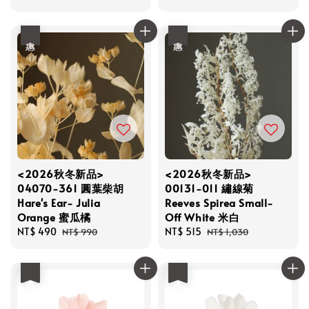
price
price
優惠
優惠
<2026秋冬新品>
<2026秋冬新品>
04070-361 圓葉柴胡
00131-011 繡線菊
Hare's Ear- Julia
Reeves Spirea Small-
Orange 蜜瓜橘
Off White 米白
Sale
NT$ 490
Regular
Sale
NT$ 515
Regular
NT$ 990
NT$ 1,030
price
price
price
price
優惠
優惠