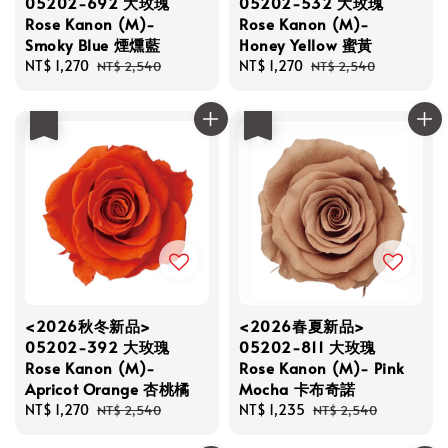
05202-692 大玫瑰
05202-532 大玫瑰
Rose Kanon (M)-
Rose Kanon (M)-
Smoky Blue 煙燻藍
Honey Yellow 蜜黃
Sale
NT$ 1,270
Regular
Sale
NT$ 1,270
Regular
NT$ 2,540
NT$ 2,540
price
price
price
price
優惠
優惠
<2026秋冬新品>
<2026春夏新品>
05202-392 大玫瑰
05202-811 大玫瑰
Rose Kanon (M)-
Rose Kanon (M)- Pink
Apricot Orange 杏桃橘
Mocha 卡布奇諾
Sale
NT$ 1,270
Regular
Sale
NT$ 1,235
Regular
NT$ 2,540
NT$ 2,540
price
price
price
price