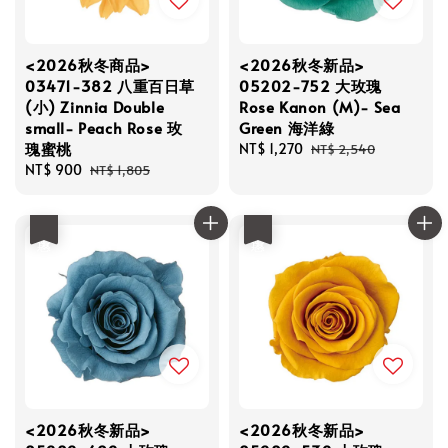
<2026秋冬商品>
<2026秋冬新品>
03471-382 八重百日草
05202-752 大玫瑰
(小) Zinnia Double
Rose Kanon (M)- Sea
small- Peach Rose 玫
Green 海洋綠
瑰蜜桃
Sale
NT$ 1,270
Regular
NT$ 2,540
Sale
NT$ 900
Regular
price
price
NT$ 1,805
price
price
優惠
優惠
<2026秋冬新品>
<2026秋冬新品>