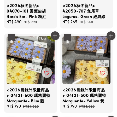
<2026秋冬新品>
<2026秋冬新品>
04070-101 圓葉柴胡
42050-707 兔尾草
Hare's Ear- Pink 粉紅
Lagurus- Green 經典綠
Sale
NT$ 490
Regular
Sale
NT$ 265
Regular
NT$ 990
NT$ 540
price
price
price
price
優惠
優惠
<2026目錄外限量商品
<2026目錄外限量商品
> 04121-600 瑪格麗特
> 04121-500 瑪格麗特
Marguerite- Blue 藍
Marguerite- Yellow 黃
Sale
NT$ 790
Regular
Sale
NT$ 790
Regular
NT$ 1,620
NT$ 1,620
price
price
price
price