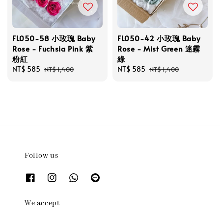
FL050-58 小玫瑰 Baby
FL050-42 小玫瑰 Baby
Rose - Fuchsia Pink 紫
Rose - Mist Green 迷霧
粉紅
綠
Sale
NT$ 585
Regular
Sale
NT$ 585
Regular
NT$ 1,400
NT$ 1,400
price
price
price
price
Follow us
We accept