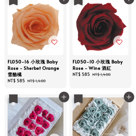
FL050-16 小玫瑰 Baby
FL050-10 小玫瑰 Baby
Rose - Sherbet Orange
Rose - Wine 酒紅
雪酪橘
Sale
NT$ 585
Regular
NT$ 1,400
Sale
NT$ 585
Regular
price
price
NT$ 1,400
price
price
優惠
優惠