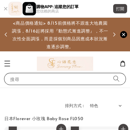
購物APP: 追蹤您的訂單
打開
您信賴的商店
<商品價格通知> 8/15前價格將不跟進大地農園
調漲，8/16起將採用『動態式漸進調整』，不一
畫
次性全面調漲，而是採個別商品因應成本狀況漸
進逐步調整。
搜尋
排列方式 :
日本Florever 小玫瑰 Baby Rose FL050
優惠
優惠