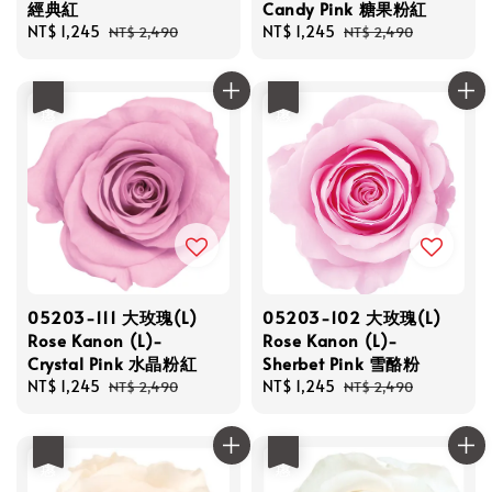
經典紅
Candy Pink 糖果粉紅
Sale
NT$ 1,245
Regular
Sale
NT$ 1,245
Regular
NT$ 2,490
NT$ 2,490
price
price
price
price
優惠
優惠
05203-111 大玫瑰(L)
05203-102 大玫瑰(L)
Rose Kanon (L)-
Rose Kanon (L)-
Crystal Pink 水晶粉紅
Sherbet Pink 雪酪粉
Sale
NT$ 1,245
Regular
Sale
NT$ 1,245
Regular
NT$ 2,490
NT$ 2,490
price
price
price
price
優惠
優惠