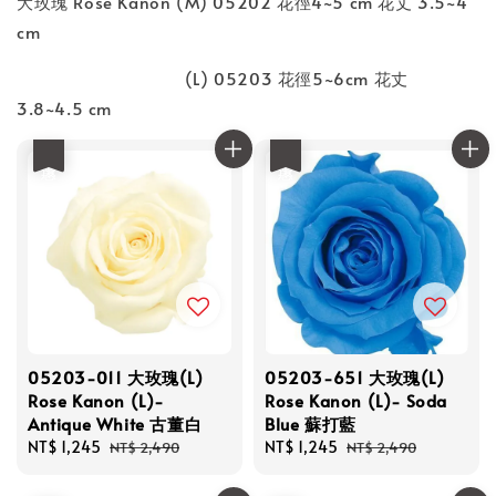
大玫瑰 Rose Kanon (M) 05202 花徑4~5 cm 花丈 3.5~4
cm
(L) 05203 花徑5~6cm 花丈
3.8~4.5 cm
優惠
優惠
05203-011 大玫瑰(L)
05203-651 大玫瑰(L)
Rose Kanon (L)-
Rose Kanon (L)- Soda
Antique White 古董白
Blue 蘇打藍
Sale
NT$ 1,245
Regular
Sale
NT$ 1,245
Regular
NT$ 2,490
NT$ 2,490
price
price
price
price