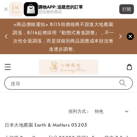
購物APP: 追蹤您的訂單
打開
您信賴的商店
<商品價格通知> 8/15前價格將不跟進大地農園
調漲，8/16起將採用『動態式漸進調整』，不一
畫
次性全面調漲，而是採個別商品因應成本狀況漸
進逐步調整。
搜尋
排列方式 :
日本大地農園 Earth & Matters 05203