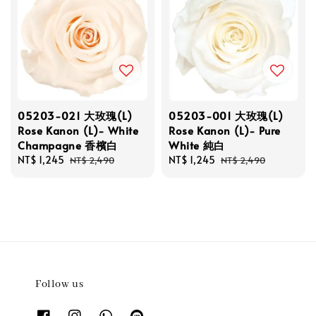
05203-021 大玫瑰(L)
05203-001 大玫瑰(L)
Rose Kanon (L)- White
Rose Kanon (L)- Pure
Champagne 香檳白
White 純白
Sale
NT$ 1,245
Regular
Sale
NT$ 1,245
Regular
NT$ 2,490
NT$ 2,490
price
price
price
price
Follow us