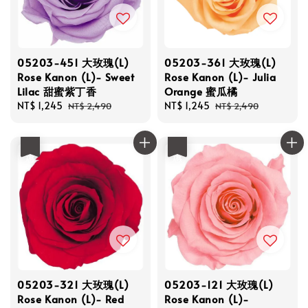
05203-451 大玫瑰(L)
05203-361 大玫瑰(L)
Rose Kanon (L)- Sweet
Rose Kanon (L)- Julia
Lilac 甜蜜紫丁香
Orange 蜜瓜橘
Sale
NT$ 1,245
Regular
Sale
NT$ 1,245
Regular
NT$ 2,490
NT$ 2,490
price
price
price
price
優惠
優惠
05203-321 大玫瑰(L)
05203-121 大玫瑰(L)
Rose Kanon (L)- Red
Rose Kanon (L)-