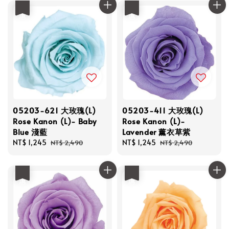
優惠
優惠
05203-621 大玫瑰(L)
05203-411 大玫瑰(L)
Rose Kanon (L)- Baby
Rose Kanon (L)-
Blue 淺藍
Lavender 薰衣草紫
Sale
NT$ 1,245
Regular
Sale
NT$ 1,245
Regular
NT$ 2,490
NT$ 2,490
price
price
price
price
優惠
優惠