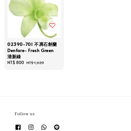
02390-701 不凋石斛蘭
Denfare- Fresh Green
清新綠
Sale
NT$ 800
Regular
NT$ 1,620
price
price
Follow us