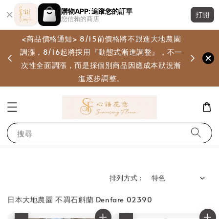
購物APP: 追蹤您的訂單
打開
您信賴的商店
<商品價格通知> 8/15前價格將不跟進大地農園
調漲，8/16起將採用『動態式漸進調整』，不一
畫
次性全面調漲，而是採個別商品因應成本狀況漸
進逐步調整。
搜尋
排列方式 :
日本大地農園 不凋石斛蘭 Denfare 02390
優惠
優惠