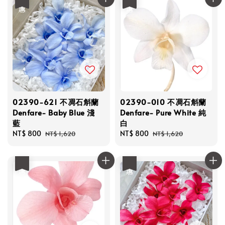
02390-621 不凋石斛蘭
02390-010 不凋石斛蘭
Denfare- Baby Blue 淺
Denfare- Pure White 純
藍
白
Sale
NT$ 800
Regular
Sale
NT$ 800
Regular
NT$ 1,620
NT$ 1,620
price
price
price
price
優惠
優惠