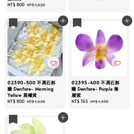
Sale
NT$ 800
Regular
price
price
NT$ 1,620
price
price
優惠
優惠
02390-500 不凋石斛
02395-400 不凋石斛
蘭 Denfare- Morning
蘭 Denfare- Purple 漸
Yellow 晨曦黃
層紫
Sale
NT$ 800
Regular
Sale
NT$ 765
Regular
NT$ 1,620
NT$ 1,530
price
price
price
price
優惠