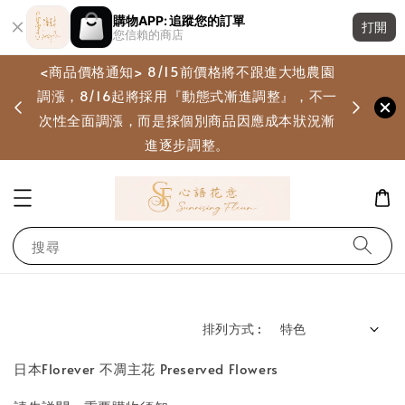
購物APP: 追蹤您的訂單
打開
您信賴的商店
<商品價格通知> 8/15前價格將不跟進大地農園
調漲，8/16起將採用『動態式漸進調整』，不一
畫
次性全面調漲，而是採個別商品因應成本狀況漸
進逐步調整。
搜尋
排列方式 :
日本Florever 不凋主花 Preserved Flowers