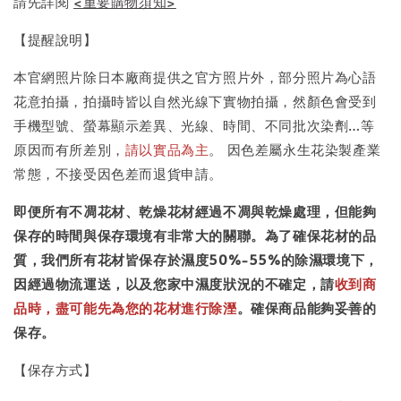
請先詳閱
<重要購物須知>
【提醒說明】
本官網照片除日本廠商提供之官方照片外，部分照片為心語
花意拍攝，拍攝時皆以自然光線下實物拍攝，然顏色會受到
手機型號、螢幕顯示差異、光線、時間、不同批次染劑…等
原因而有所差別，
請以實品為主
。 因色差屬永生花染製產業
常態，不接受因色差而退貨申請。
即便所有不凋花材、乾燥花材經過不凋與乾燥處理，但能夠
保存的時間與保存環境有非常大的關聯。為了確保花材的品
質，我們所有花材皆保存於濕度50%-55%的除濕環境下，
因經過物流運送，以及您家中濕度狀況的不確定，請
收到商
品時，盡可能先為您的花材進行除溼
。確保商品能夠妥善的
保存。
【保存方式】