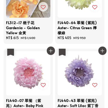
FL312-17 梔子花
FL440-64 翠菊 (紫苑)
Gardenia - Golden
Aster- Citrus Green 檸
Yellow 金黃
檬綠
Sale
NT$ 615
Regular
Sale
NT$ 405
Regular
NT$ 1,400
NT$ 950
price
price
price
price
優惠
優惠
FL440-07 翠菊 （紫
FL440-43 翠菊 (紫苑)
苑）Aster- Baby Pink
Aster- Soft Lilac 紫丁香