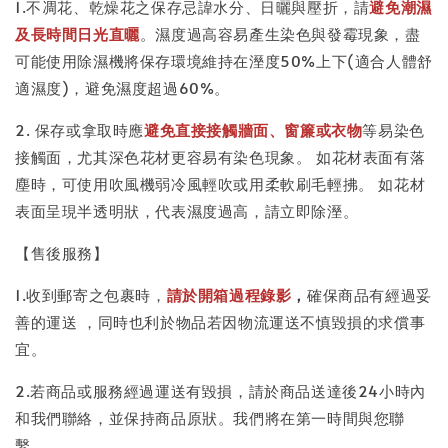
1.不凋花、乾燥花之保存忌諱水分、日曬與壓折，請
避免潮濕
及長時間日光直曬
。濕度過高容易產生染色與發霉現象，盡
可能使用除濕機將保存環境維持在溼度50%上下(適合人體舒
適濕度)，避免濕度超過60%。
2. 保存或拿取時應
避免直接接觸牆面、窗簾或衣物
等易染色
接觸面，尤其深色花材更容易有染色現象。 如花材表面有落
塵時，可使用吹風機弱冷風輕吹或用柔軟刷毛輕拂。 如花材
表面呈現半透明狀，代表濕度過高，請立即除溼。
【售後服務】
1.收到郵寄之包裹時，
請於開箱過程錄影
，
確保商品有經過妥
善的運送 ，同時也利於物品若因物流運送不慎毀損的求償事
宜。
2.若商品或服務經過運送有毀損，請於商品送達後24小時內
和我們聯絡，並保持商品原狀。我們將在第一時間與您聯
繫。