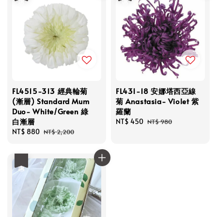
FL4515-313 經典輪菊
FL431-18 安娜塔西亞線
(漸層) Standard Mum
菊 Anastasia- Violet 紫
Duo- White/Green 綠
羅蘭
白漸層
Sale
NT$ 450
Regular
NT$ 980
Sale
NT$ 880
Regular
price
price
NT$ 2,200
price
price
優惠