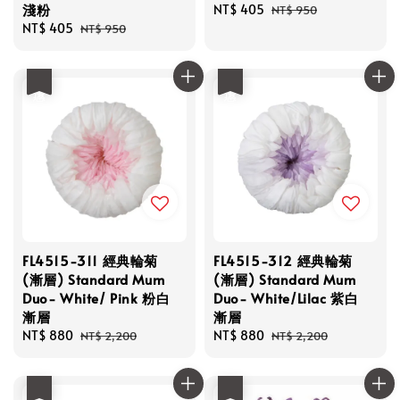
淺粉
Sale
NT$ 405
Regular
NT$ 950
Sale
NT$ 405
Regular
price
price
NT$ 950
price
price
優惠
優惠
FL4515-311 經典輪菊
FL4515-312 經典輪菊
(漸層) Standard Mum
(漸層) Standard Mum
Duo- White/ Pink 粉白
Duo- White/Lilac 紫白
漸層
漸層
Sale
NT$ 880
Regular
Sale
NT$ 880
Regular
NT$ 2,200
NT$ 2,200
price
price
price
price
優惠
優惠