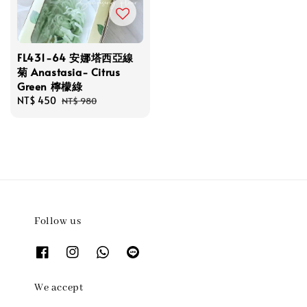
FL431-64 安娜塔西亞線
菊 Anastasia- Citrus
Green 檸檬綠
Sale
NT$ 450
Regular
NT$ 980
price
price
Follow us
We accept