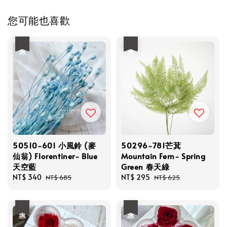
您可能也喜歡
優惠
優惠
50510-601 小風鈴 (麥
50296-781芒萁
仙翁) Florentiner- Blue
Mountain Fern- Spring
天空藍
Green 春天綠
Sale
NT$ 340
Regular
Sale
NT$ 295
Regular
NT$ 685
NT$ 625
price
price
price
price
優惠
優惠