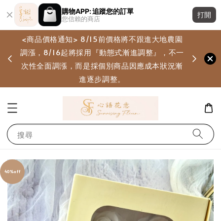
購物APP: 追蹤您的訂單
打開
您信賴的商店
<商品價格通知> 8/15前價格將不跟進大地農園
調漲，8/16起將採用『動態式漸進調整』，不一
畫
次性全面調漲，而是採個別商品因應成本狀況漸
進逐步調整。
搜尋
40%off