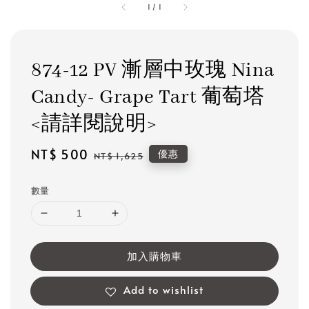
1
/
1
874-12 PV 漸層中玫瑰 Nina
Candy- Grape Tart 葡萄塔
<請詳閱說明>
Sale
NT$ 500
Regular
優惠
NT$ 1,625
price
price
數量
加入購物車
Add to wishlist