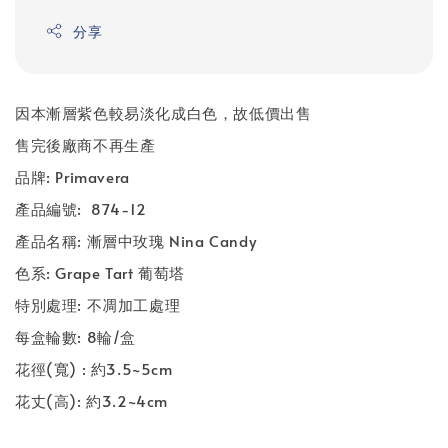
分享
因本漸層紫色較易淡化成白色，故低價出售
售完後廠商不再生產
品牌: Primavera
產品編號: 874-12
產品名稱: 漸層中玫瑰 Nina Candy
色系: Grape Tart 葡萄塔
特別處理: 不凋加工處理
每盒輪數: 8輪/盒
花徑(寬) : 約3.5~5cm
花丈(高): 約3.2~4cm