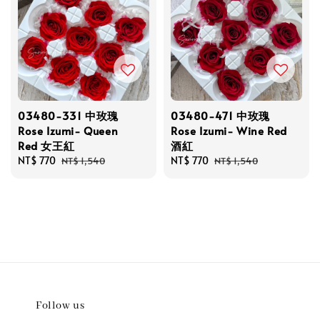
03480-331 中玫瑰
03480-471 中玫瑰
Rose Izumi- Queen
Rose Izumi- Wine Red
Red 女王紅
酒紅
Sale
NT$ 770
Regular
Sale
NT$ 770
Regular
NT$ 1,540
NT$ 1,540
price
price
price
price
Follow us