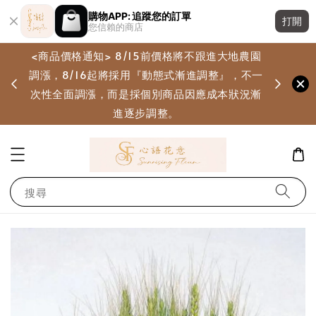
購物APP: 追蹤您的訂單
打開
您信賴的商店
<商品價格通知> 8/15前價格將不跟進大地農園
調漲，8/16起將採用『動態式漸進調整』，不一
畫
次性全面調漲，而是採個別商品因應成本狀況漸
進逐步調整。
搜尋