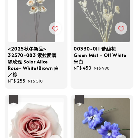
<2025秋冬新品>
00330-011 蕾絲花
32570-083 索拉愛麗
Green Mist - Off White
絲玫瑰 Solar Alice
米白
Rose- White/Brown 白
Sale
NT$ 450
Regular
NT$ 990
／棕
price
price
Sale
NT$ 255
Regular
NT$ 510
price
price
優惠
優惠