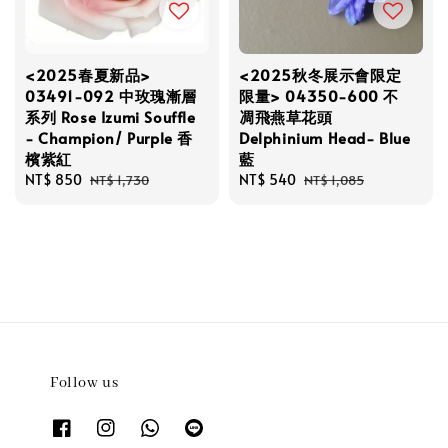
<2025春夏新品>
<2025秋冬展示會限定
03491-092 中玫瑰漸層
限量> 04350-600 不
系列 Rose Izumi Souffle
凋飛燕草花頭
- Champion/ Purple 香
Delphinium Head- Blue
檳紫紅
藍
Sale
NT$ 850
Regular
Sale
NT$ 540
Regular
NT$ 1,730
NT$ 1,085
price
price
price
price
Follow us