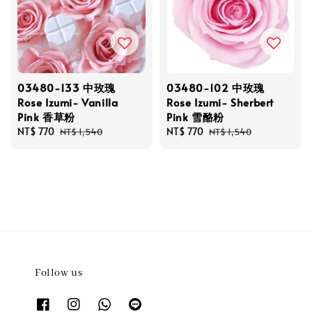
03480-133 中玫瑰
03480-102 中玫瑰
Rose Izumi- Vanilla
Rose Izumi- Sherbert
Pink 香草粉
Pink 雪酪粉
Sale
NT$ 770
Regular
Sale
NT$ 770
Regular
NT$ 1,540
NT$ 1,540
price
price
price
price
Follow us