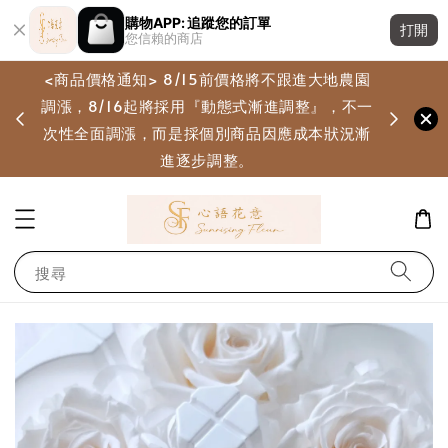
購物APP: 追蹤您的訂單
打開
您信賴的商店
<商品價格通知> 8/15前價格將不跟進大地農園
調漲，8/16起將採用『動態式漸進調整』，不一
畫
次性全面調漲，而是採個別商品因應成本狀況漸
進逐步調整。
搜尋