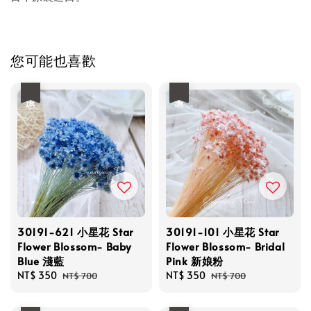
您可能也喜歡
優惠
優惠
30191-621 小星花 Star
30191-101 小星花 Star
Flower Blossom- Baby
Flower Blossom- Bridal
Blue 淺藍
Pink 新娘粉
Sale
NT$ 350
Regular
Sale
NT$ 350
Regular
NT$ 700
NT$ 700
price
price
price
price