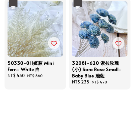
優惠
優惠
50330-011姬蕨 Mini
32081-620 索拉玫瑰
Fern- White 白
(小) Sora Rose Small-
Baby Blue 淺藍
Sale
NT$ 430
Regular
NT$ 860
price
price
Sale
NT$ 235
Regular
NT$ 470
price
price