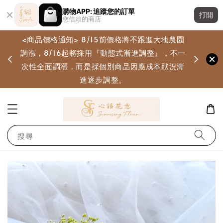
購物APP: 追蹤您的訂單
打開
您信賴的商店
<商品價格通知> 8/15前價格將不跟進大地農園
調漲，8/16起將採用『動態式漸進調整』，不一
畫
次性全面調漲，而是採個別商品因應成本狀況漸
進逐步調整。
搜尋