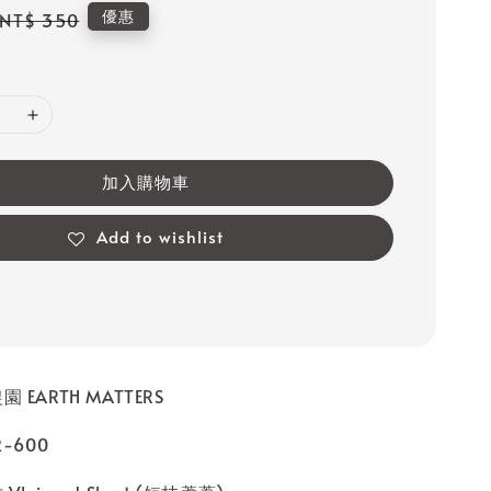
Regular
優惠
NT$ 350
price
加入購物車
Add to wishlist
 EARTH MATTERS
-600