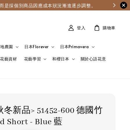
漲，而是採個別商品因應成本狀況漸進逐步調整。
登入
購物車
大地農園
日本Florever
日本Primavera
花藝資材
花藝學習
和櫻日本
關於心語花意
6秋冬新品> 51452-600 德國竹
ed Short - Blue 藍