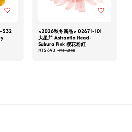
-532
<2026秋冬新品> 02671-101
ey
大星芹 Astrantia Head-
Sakura Pink 櫻花粉紅
Sale
NT$ 690
Regular
NT$ 1,380
price
price