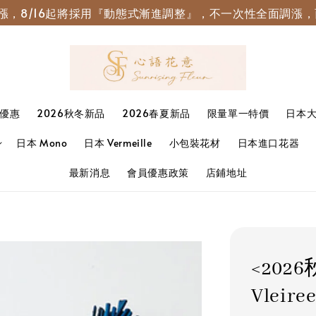
園調漲，8/16起將採用『動態式漸進調整』，不一次性全面調
優惠
2026秋冬新品
2026春夏新品
限量單一特價
日本
日本 Mono
日本 Vermeille
小包裝花材
日本進口花器
最新消息
會員優惠政策
店鋪地址
<202
Vleire