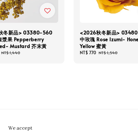
秋冬新品> 03380-560
<2026秋冬新品> 03480
果 Pepperberry
中玫瑰 Rose Izumi- Hon
ved- Mustard 芥末黃
Yellow 蜜黃
Regular
Sale
NT$ 770
Regular
NT$ 1,440
NT$ 1,540
price
price
price
We accept