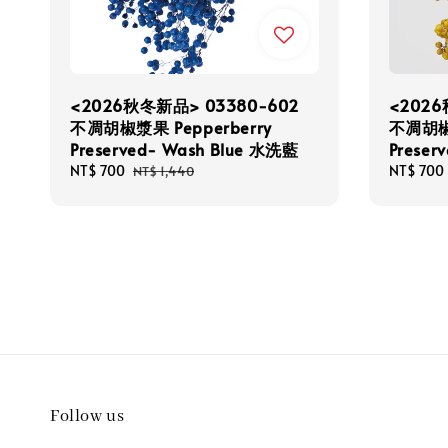
<2026秋冬新品> 03380-602
<2026
不凋胡椒漿果 Pepperberry
不凋胡椒漿
Preserved- Wash Blue 水洗藍
Preser
Sale
NT$ 700
Regular
Sale
NT$ 700
NT$ 1,440
price
price
price
Follow us