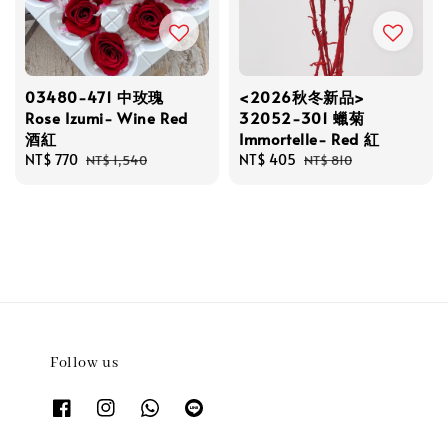
03480-471 中玫瑰
<2026秋冬新品>
Rose Izumi- Wine Red
32052-301 蠟菊
酒紅
Immortelle- Red 紅
Sale
NT$ 770
Regular
Sale
NT$ 405
Regular
NT$ 1,540
NT$ 810
price
price
price
price
Follow us