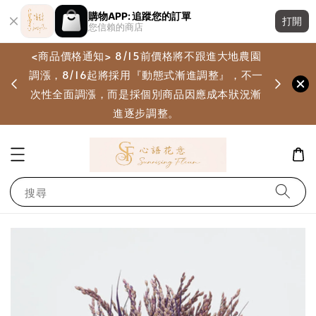
購物APP: 追蹤您的訂單
打開
您信賴的商店
<商品價格通知> 8/15前價格將不跟進大地農園
調漲，8/16起將採用『動態式漸進調整』，不一
畫
次性全面調漲，而是採個別商品因應成本狀況漸
進逐步調整。
搜尋