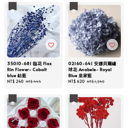
優惠
優惠
35010-681 臨花 Flax
02160-641 安娜貝爾繡
Rin Flower- Cobalt
球花 Anabele- Royal
blue 鈷藍
Blue 皇家藍
Sale
NT$ 240
Regular
Sale
NT$ 620
Regular
NT$ 445
NT$ 1,240
price
price
price
price
優惠
優惠