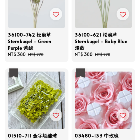
36100-742 松蟲草
36100-621 松蟲草
Sternkugel - Green
Sternkugel - Baby Blue
Purple 紫綠
淺藍
Sale
NT$ 380
Regular
Sale
NT$ 380
Regular
NT$ 770
NT$ 770
price
price
price
price
優惠
優惠
01510-711 金字塔繡球
03480-133 中玫瑰