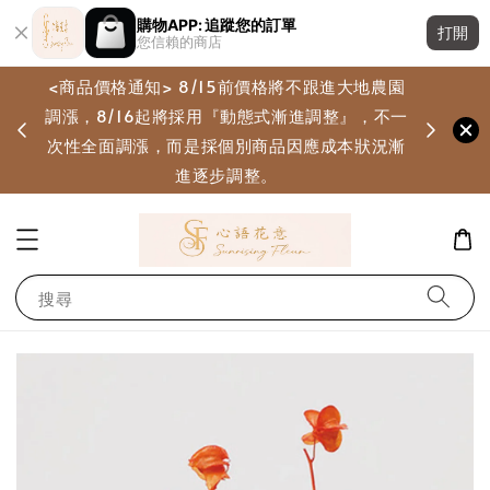
購物APP: 追蹤您的訂單
打開
您信賴的商店
<商品價格通知> 8/15前價格將不跟進大地農園
調漲，8/16起將採用『動態式漸進調整』，不一
畫
次性全面調漲，而是採個別商品因應成本狀況漸
進逐步調整。
搜尋