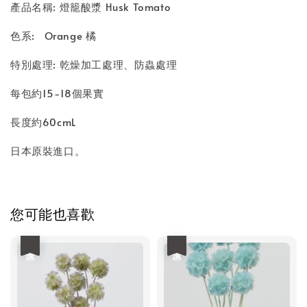
產品名稱: 燈籠酸漿 Husk Tomato
色系: Orange 橘
特別處理: 乾燥加工處理、防蟲處理
每包約15-18個果實
長度約60cmL
日本原裝進口。
您可能也喜歡
優惠
優惠