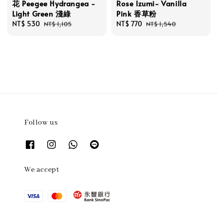
花 Peegee Hydrangea -
Rose Izumi- Vanilla
Light Green 淺綠
Pink 香草粉
Sale
NT$ 530
Regular
Sale
NT$ 770
Regular
NT$ 1,105
NT$ 1,540
price
price
price
price
Follow us
We accept