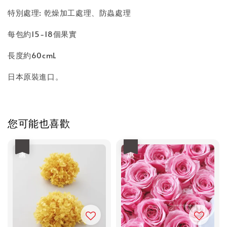
特別處理: 乾燥加工處理、防蟲處理
每包約15-18個果實
長度約60cmL
日本原裝進口。
您可能也喜歡
優惠
優惠