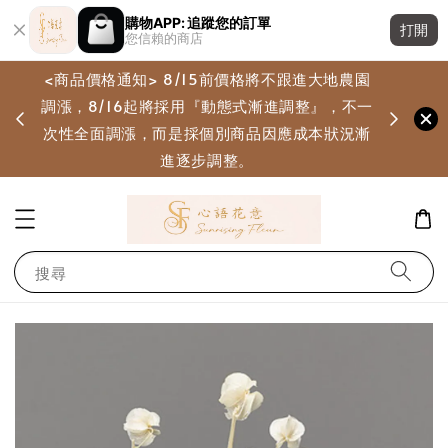
購物APP: 追蹤您的訂單
打開
您信賴的商店
<商品價格通知> 8/15前價格將不跟進大地農園
調漲，8/16起將採用『動態式漸進調整』，不一
畫
次性全面調漲，而是採個別商品因應成本狀況漸
進逐步調整。
搜尋