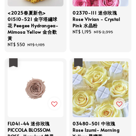
<2025春夏新色>
02370-111 迷你玫瑰
01510-521 金字塔繡球
Rose Vivian - Crystal
花 Peegee Hydrangea-
Pink 水晶粉
Mimosa Yellow 金合歡
Sale
NT$ 1,195
Regular
NT$ 2,395
黃
price
price
Sale
NT$ 550
Regular
NT$ 1,105
price
price
優惠
優惠
FL041-44 迷你玫瑰
03480-501 中玫瑰
PICCOLA BLOSSOM
Rose Izumi- Morning