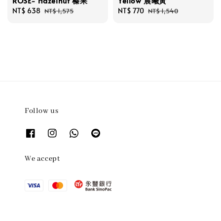
ROSE- Hazelnut 榛果
Yellow 晨曦黃
Sale
NT$ 638
Regular
Sale
NT$ 770
Regular
NT$ 1,575
NT$ 1,540
price
price
price
price
Follow us
We accept