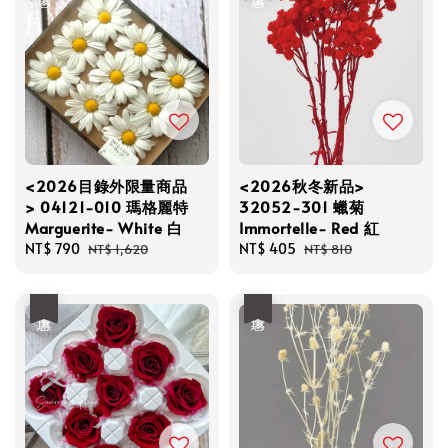
<2026目錄外限量商品
<2026秋冬新品>
> 04121-010 瑪格麗特
32052-301 蠟菊
Marguerite- White 白
Immortelle- Red 紅
Sale
NT$ 790
Regular
Sale
NT$ 405
Regular
NT$ 1,620
NT$ 810
price
price
price
price
優惠
優惠