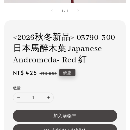
1
/
1
<2026秋冬新品> 03790-300
日本馬醉木葉 Japanese
Andromeda- Red 紅
Sale
NT$ 425
Regular
優惠
NT$ 855
price
price
數量
加入購物車
Add to wishlist