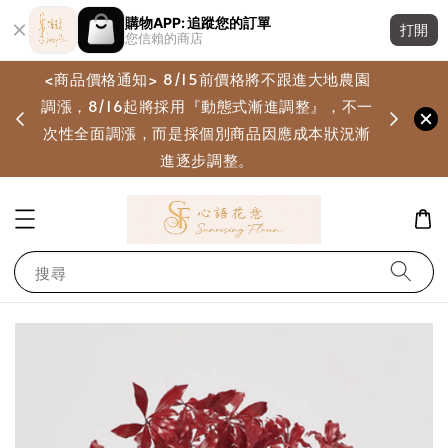
購物APP: 追蹤您的訂單
打開
您信賴的商店
<商品價格通知> 8/15前價格將不跟進大地農園
調漲，8/16起將採用『動態式漸進調整』，不一
畫
次性全面調漲，而是採個別商品因應成本狀況漸
進逐步調整。
搜尋