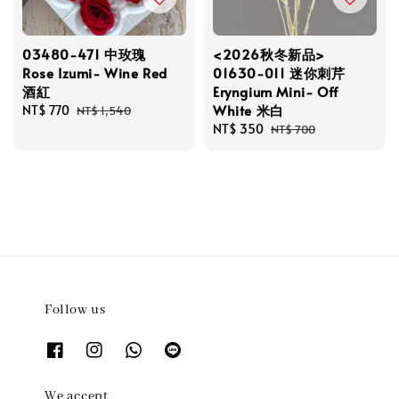
03480-471 中玫瑰
<2026秋冬新品>
Rose Izumi- Wine Red
01630-011 迷你刺芹
酒紅
Eryngium Mini- Off
White 米白
Sale
NT$ 770
Regular
NT$ 1,540
price
price
Sale
NT$ 350
Regular
NT$ 700
price
price
Follow us
We accept