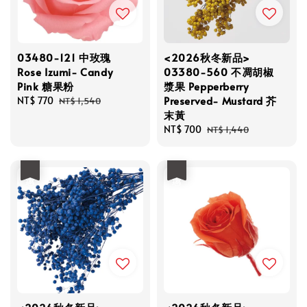
03480-121 中玫瑰
<2026秋冬新品>
Rose Izumi- Candy
03380-560 不凋胡椒
Pink 糖果粉
漿果 Pepperberry
Preserved- Mustard 芥
Sale
NT$ 770
Regular
NT$ 1,540
末黃
price
price
Sale
NT$ 700
Regular
NT$ 1,440
price
price
優惠
優惠