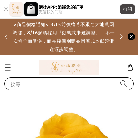
購物APP: 追蹤您的訂單
打開
您信賴的商店
<商品價格通知> 8/15前價格將不跟進大地農園
調漲，8/16起將採用『動態式漸進調整』，不一
畫
次性全面調漲，而是採個別商品因應成本狀況漸
進逐步調整。
搜尋