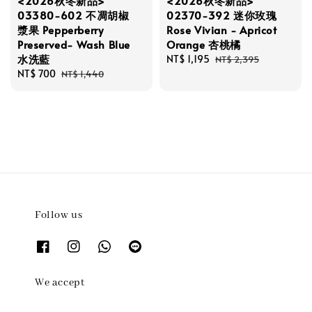
<2026秋冬新品>
<2026秋冬新品>
03380-602 不凋胡椒
02370-392 迷你玫瑰
漿果 Pepperberry
Rose Vivian - Apricot
Preserved- Wash Blue
Orange 杏桃橘
水洗藍
Sale
NT$ 1,195
Regular
NT$ 2,395
Sale
NT$ 700
Regular
price
price
NT$ 1,440
price
price
Follow us
We accept