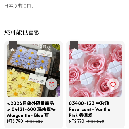
日本原裝進口。
您可能也喜歡
優惠
優惠
<2026目錄外限量商品
03480-133 中玫瑰
> 04121-600 瑪格麗特
Rose Izumi- Vanilla
Marguerite- Blue 藍
Pink 香草粉
Sale
NT$ 790
Regular
Sale
NT$ 770
Regular
NT$ 1,620
NT$ 1,540
price
price
price
price