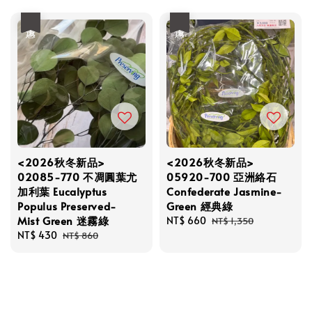
優惠
優惠
<2026秋冬新品>
<2026秋冬新品>
02085-770 不凋圓葉尤
05920-700 亞洲絡石
加利葉 Eucalyptus
Confederate Jasmine-
Populus Preserved-
Green 經典綠
Mist Green 迷霧綠
Sale
NT$ 660
Regular
NT$ 1,350
Sale
NT$ 430
Regular
price
price
NT$ 860
price
price