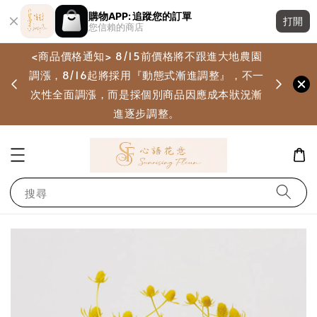
購物APP: 追蹤您的訂單
打開
您信賴的商店
<商品價格通知> 8/15前價格將不跟進大地農園
調漲，8/16起將採用『動態式漸進調整』，不一
畫
次性全面調漲，而是採個別商品因應成本狀況漸
進逐步調整。
搜尋