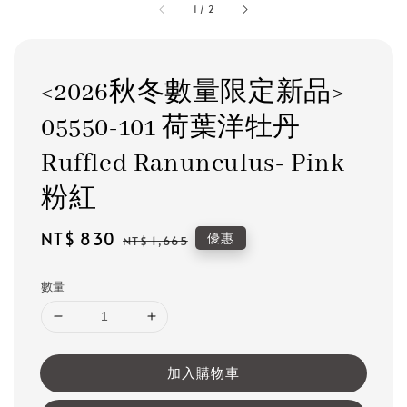
1
/
2
<2026秋冬數量限定新品>
05550-101 荷葉洋牡丹
Ruffled Ranunculus- Pink
粉紅
Sale
NT$ 830
Regular
優惠
NT$ 1,665
price
price
數量
加入購物車