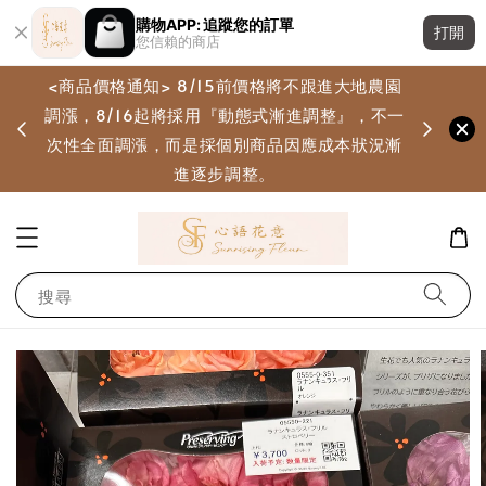
購物APP: 追蹤您的訂單
打開
您信賴的商店
<商品價格通知> 8/15前價格將不跟進大地農園
調漲，8/16起將採用『動態式漸進調整』，不一
畫
次性全面調漲，而是採個別商品因應成本狀況漸
進逐步調整。
搜尋