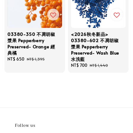
03380-350 不凋胡椒
<2026秋冬新品>
漿果 Pepperberry
03380-602 不凋胡椒
Preserved- Orange 經
漿果 Pepperberry
典橘
Preserved- Wash Blue
水洗藍
Sale
NT$ 650
Regular
NT$ 1,395
price
price
Sale
NT$ 700
Regular
NT$ 1,440
price
price
Follow us