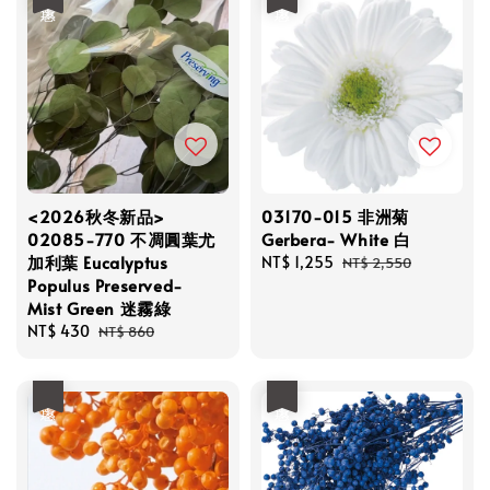
<2026秋冬新品>
03170-015 非洲菊
02085-770 不凋圓葉尤
Gerbera- White 白
加利葉 Eucalyptus
Sale
NT$ 1,255
Regular
NT$ 2,550
Populus Preserved-
price
price
Mist Green 迷霧綠
Sale
NT$ 430
Regular
NT$ 860
price
price
優惠
優惠