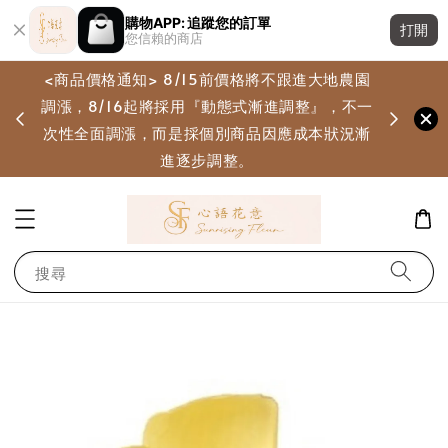
購物APP: 追蹤您的訂單
打開
您信賴的商店
<商品價格通知> 8/15前價格將不跟進大地農園
調漲，8/16起將採用『動態式漸進調整』，不一
畫
次性全面調漲，而是採個別商品因應成本狀況漸
進逐步調整。
搜尋