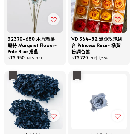
32370-680 木片瑪格
VD 564-82 迷你玫瑰組
麗特 Margaret Flower-
合 Princess Rose- 橘黃
Pale Blue 淺藍
粉調色盤
Sale
NT$ 350
Regular
Sale
NT$ 720
Regular
NT$ 700
NT$ 1,580
price
price
price
price
優惠
優惠