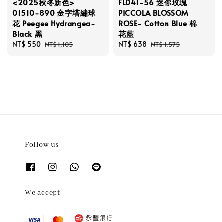
<2025秋冬新色>
FL041-56 迷你玫瑰
01510-890 金字塔繡球
PICCOLA BLOSSOM
花 Peegee Hydrangea-
ROSE- Cotton Blue 棉
Black 黑
花藍
Sale
NT$ 550
Regular
Sale
NT$ 638
Regular
NT$ 1,105
NT$ 1,575
price
price
price
price
Follow us
We accept