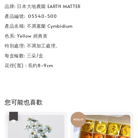
品牌: 日本大地農園 EARTH MATTER
產品編號: 05540-500
產品名稱: 不凋蕙蘭 Cymbidium
色系: Yellow 經典黃
特別處理: 不凋加工處理。
每盒輪數: 三朵/盒
花徑(寬) : 長約8~9cm
您可能也喜歡
優惠
40%off