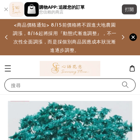
購物APP: 追蹤您的訂單
打開
您信賴的商店
<商品價格通知> 8/15前價格將不跟進大地農園
調漲，8/16起將採用『動態式漸進調整』，不一
畫
次性全面調漲，而是採個別商品因應成本狀況漸
進逐步調整。
搜尋