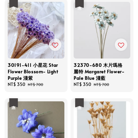
優惠
優惠
30191-411 小星花 Star
32370-680 木片瑪格
Flower Blossom- Light
麗特 Margaret Flower-
Purple 淺紫
Pale Blue 淺藍
Sale
NT$ 350
Regular
Sale
NT$ 350
Regular
NT$ 700
NT$ 700
price
price
price
price
優惠
優惠