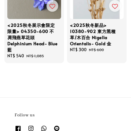
<2025秋冬展示會限定
<2025秋冬新品>
限量> 04350-600 不
10380-902 東方黑種
凋飛燕草花頭
草/木百合 Nigella
Delphinium Head- Blue
Orientalis- Gold 金
藍
Sale
NT$ 300
Regular
NT$ 600
Sale
NT$ 540
Regular
price
price
NT$ 1,085
price
price
Follow us