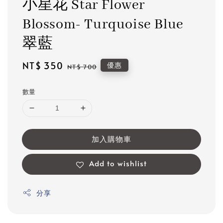
小星花 Star Flower
Blossom- Turquoise Blue
翠藍
Sale
NT$ 350
Regular
優惠
NT$ 700
price
price
數量
加入購物車
Add to wishlist
分享