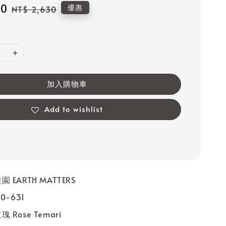
90
Regular
優惠
NT$ 2,630
price
加入購物車
Add to wishlist
 EARTH MATTERS
0-631
Rose Temari