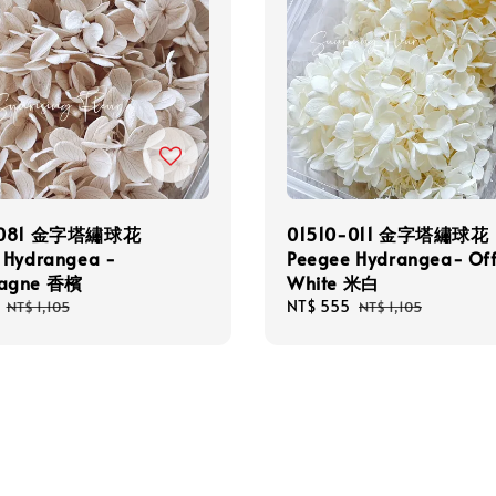
-081 金字塔繡球花
01510-011 金字塔繡球花
 Hydrangea -
Peegee Hydrangea- Of
agne 香檳
White 米白
Regular
Sale
NT$ 555
Regular
NT$ 1,105
NT$ 1,105
price
price
price