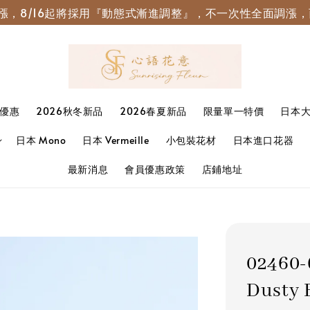
園調漲，8/16起將採用『動態式漸進調整』，不一次性全面調
優惠
2026秋冬新品
2026春夏新品
限量單一特價
日本
日本 Mono
日本 Vermeille
小包裝花材
日本進口花器
最新消息
會員優惠政策
店鋪地址
02460
Dusty