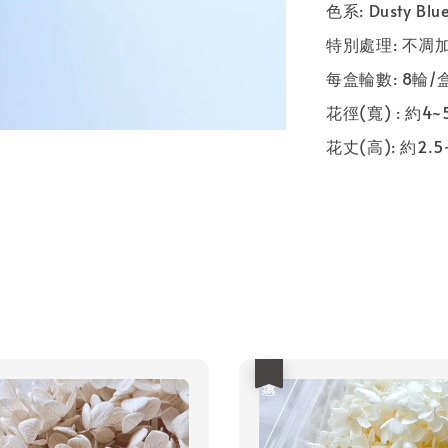
色系: Dusty B
特別處理: 不凋
每盒輪數: 8輪/
花徑(寬) : 約4~
花丈(高): 約2.5
優惠