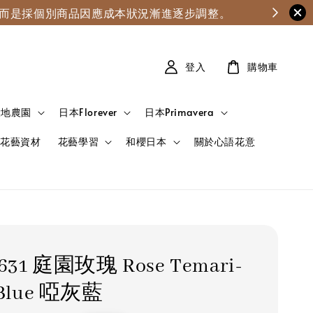
漲，而是採個別商品因應成本狀況漸進逐步調整。
登入
購物車
大地農園
日本Florever
日本Primavera
花藝資材
花藝學習
和櫻日本
關於心語花意
-631 庭園玫瑰 Rose Temari-
 Blue 啞灰藍