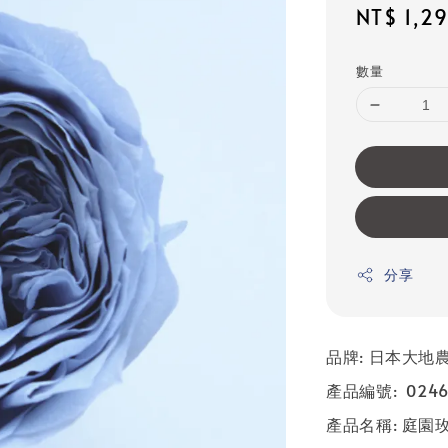
Sale
NT$ 1,2
price
數量
分享
品牌: 日本大地農園
產品編號: 0246
產品名稱: 庭園玫瑰 