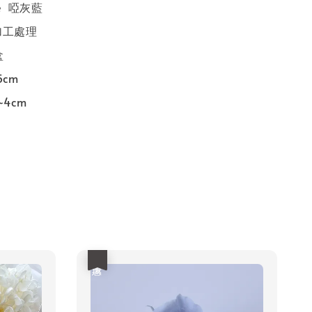
lue 啞灰藍
加工處理
盒
5cm
~4cm
優惠