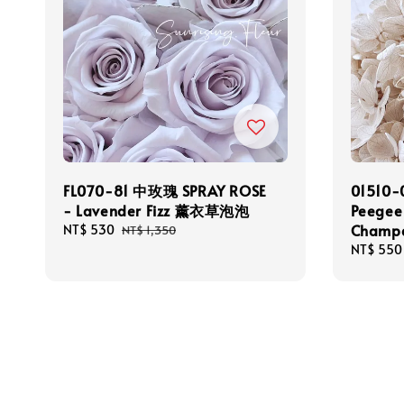
FL070-81 中玫瑰 SPRAY ROSE
01510
- Lavender Fizz 薰衣草泡泡
Peegee
Champ
Sale
NT$ 530
Regular
NT$ 1,350
price
price
Sale
NT$ 550
price