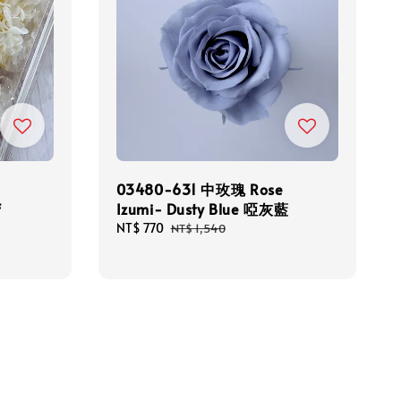
03480-631 中玫瑰 Rose
f
Izumi- Dusty Blue 啞灰藍
Sale
NT$ 770
Regular
NT$ 1,540
price
price