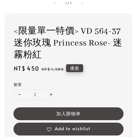
1
/
1
<限量單一特價> VD 564-37
迷你玫瑰 Princess Rose- 迷
霧粉紅
Sale
NT$ 450
Regular
優惠
NT$ 1,580
price
price
數量
加入購物車
Add to wishlist