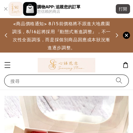
購物APP: 追蹤您的訂單
打開
您信賴的商店
<商品價格通知> 8/15前價格將不跟進大地農園
調漲，8/16起將採用『動態式漸進調整』，不一
畫
次性全面調漲，而是採個別商品因應成本狀況漸
進逐步調整。
搜尋