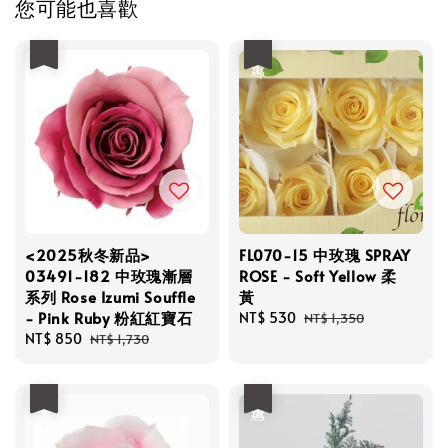
您可能也喜歡
優惠
優惠
<2025秋冬新品>
FL070-15 中玫瑰 SPRAY
03491-182 中玫瑰漸層
ROSE - Soft Yellow 柔
系列 Rose Izumi Souffle
黃
- Pink Ruby 粉紅紅寶石
Sale
NT$ 530
Regular
NT$ 1,350
Sale
NT$ 850
Regular
price
price
NT$ 1,730
price
price
優惠
優惠