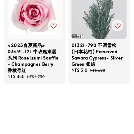
<2025春夏新品>
01321-790 不凋雪松
03491-121 中玫瑰漸層
(日本花柏) Preserved
系列 Rose Izumi Souffle
Sawara Cypress- Silver
- Champagne/ Berry
Green 銀綠
香檳莓紅
Sale
NT$ 310
Regular
NT$ 690
Sale
NT$ 850
Regular
price
price
NT$ 1,730
price
price