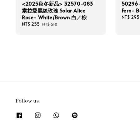
<2025秋冬新品> 32570-083
50296
索拉愛麗絲玫瑰 Solar Alice
Fern- 
Rose- White/Brown 白／棕
Sale
NT$ 295
price
Sale
NT$ 255
Regular
NT$ 510
price
price
Follow us