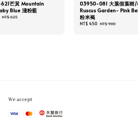
-621芒萁 Mountain
03950-081 大葉假葉樹
Baby Blue 淺粉藍
Ruscus Garden- Pink B
粉米褐
Regular
NT$ 625
price
Sale
NT$ 450
Regular
NT$ 900
price
price
We accept