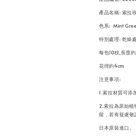
產品名稱: 索拉玫瑰 
色系: Mint Gr
特別處理: 乾燥
每包10枝,長度約
花徑約4cm
注意事項:
1.索拉材質可
2.索拉為原始
留，若有疑慮敬
日本原裝進口。