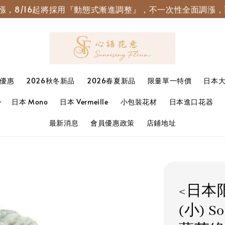
園調漲，8/16起將採用『動態式漸進調整』，不一次性全面調
優惠
2026秋冬新品
2026春夏新品
限量單一特價
日本
日本 Mono
日本 Vermeille
小包裝花材
日本進口花器
最新消息
會員優惠政策
店鋪地址
<日本限
(小) So