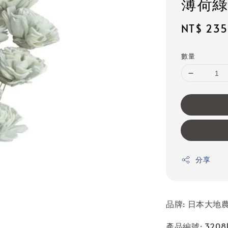
薄荷綠
Sale
NT$ 235
price
數量
分享
品牌: 日本大地農園
產品編號: 32081