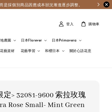
漲，而是採個別商品因應成本狀況漸進逐步調整。
登入
購物車
大地農園
日本Florever
日本Primavera
花藝資材
花藝學習
和櫻日本
關於心語花意
定> 32081-9600 索拉玫瑰
ra Rose Small- Mint Green