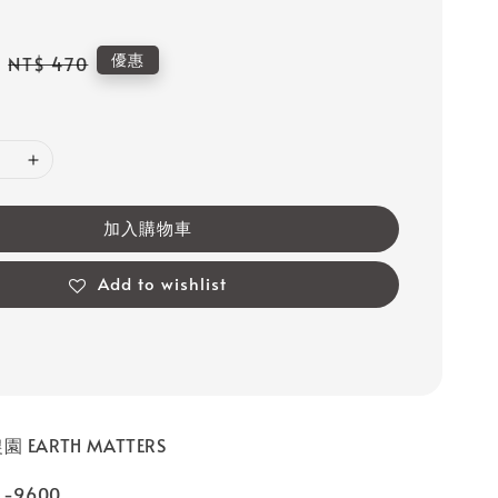
Regular
優惠
NT$ 470
price
加入購物車
Add to wishlist
 EARTH MATTERS
-9600