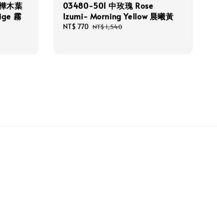
/樺木葉
03480-501 中玫瑰 Rose
eige 霧
Izumi- Morning Yellow 晨曦黃
Sale
NT$ 770
Regular
NT$ 1,540
price
price