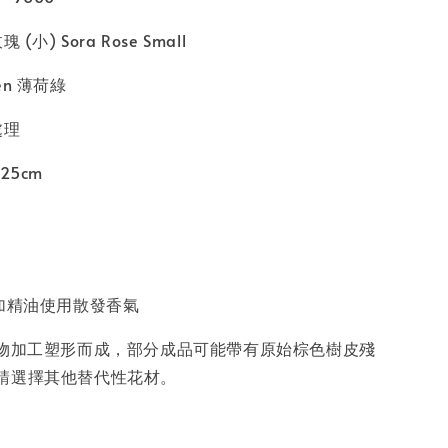
(小) Sora Rose Small
een 薄荷綠
處理
25cm
添加精油使用散發香氣
植物加工塑形而成，部分成品可能帶有原始棕色樹皮殘
請選擇其他替代性花材。