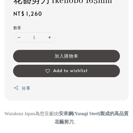
花藝剪刀 Ikenobo 165mm
Regular
NT$ 1,260
price
數量
加入購物車
Add to wishlist
分享
Wazakura Japan為您呈獻由
安來鋼(Yasugi Steel)製成的高品質
花藝剪刀
。