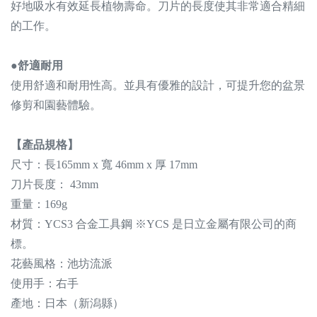
好地吸水有效延長植物壽命。刀片的長度使其非常適合精細
的工作。
●舒適耐用
使用舒適和耐用性高。並具有優雅的設計，可提升您的盆景
修剪和園藝體驗。
【產品規格】
尺寸：長
165mm
x 寬 46
mm
x 厚 17
mm
刀片長度： 43mm
重量：169g
材質：
YCS3 合金工具鋼 ※YCS 是日立金屬有限公司的商
標。
花藝風格：池坊流派
使用手：右手
產地：日本（新潟縣）