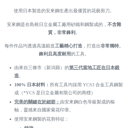
使用日本製造的安來鋼生產出最優質的花藝剪刀。
安來鋼是在島根日立金屬工廠用砂鐵和鋼製成的，
不含雜
質，非常鋒利
。
每件作品均透過高溫鍛造
工藝精心打造
，打造出
非常獨特、
鋒利且高度耐用
的工具。
由來自三條市（新潟縣）的
第三代當地工匠在日本鍛
造
。
100% 日本材料：
所有工具均採用 YCS3 合金工具鋼製
成（*YCS 是日立金屬有限公司的商標）
完美的關鍵在於細節：
由安來鋼白色等級製成的樞
軸，靈感來自國家菊花印章。
使用安來鋼製的花剪特征：