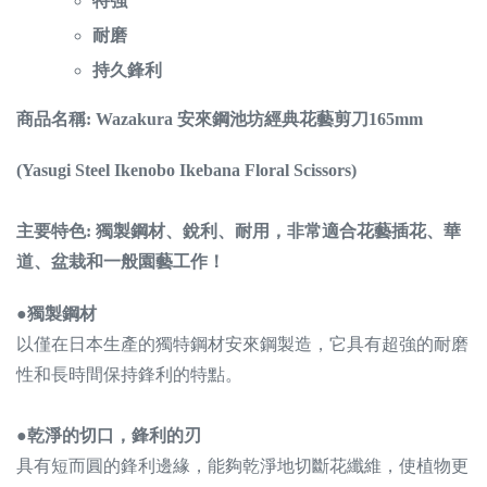
特強
耐磨
持久鋒利
商品名稱: Wazakura 安來鋼池坊經典花藝剪刀
165mm
(Yasugi Steel
Ikenobo Ikebana Floral Scissors)
主要特色:
獨製鋼材
、銳利、耐用，
非常適合花藝插花、華
道、盆栽和一般園藝工作！
●獨製鋼材
以僅在日本生產的獨特鋼材安來鋼製造，它具有超強的耐磨
性和長時間保持鋒利的特點。
●乾淨的切口，鋒利的刃
具有短而圓的鋒利邊緣，能夠乾淨地切斷花纖維，使植物更