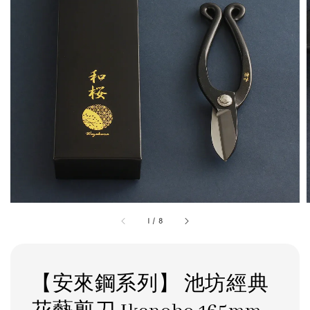
1
/
8
【安來鋼系列】 池坊經典