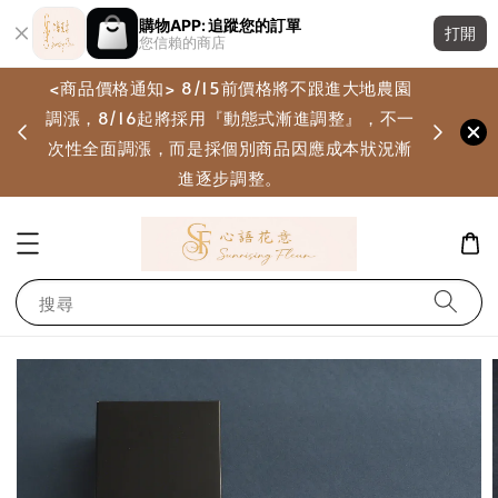
購物APP: 追蹤您的訂單
打開
您信賴的商店
<商品價格通知> 8/15前價格將不跟進大地農園
調漲，8/16起將採用『動態式漸進調整』，不一
畫
次性全面調漲，而是採個別商品因應成本狀況漸
進逐步調整。
搜尋