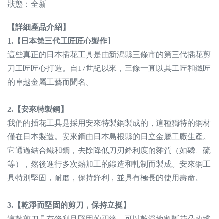
狀態：全新
【
詳細產品介紹
】
1.【
日本第三代工匠匠心製作】
這些真正的日本插花工具是由新潟縣三條市的第三代插花剪
刀工匠匠心打造。自17世紀以來，三條一直以其工匠和鐵匠
的卓越金屬工藝而聞名。
2.【安來特製鋼】
我們的插花工具是採用安來特製鋼製成的，這種獨特的鋼材
僅在日本製造。安來鋼由日本島根縣的日立金屬工廠生產。
它通過結合鐵和鋼，去除降低刀刃鋒利度的雜質（如磷、硫
等），然後進行多次熱加工的鍛造和軋制而製成。安來鋼工
具特別堅固，耐磨，保持鋒利，並具有極長的使用壽命。
3.【乾淨而堅固的剪刀，保持立挺】
這款剪刀具有鋒利且堅固的刃緣，可以乾淨地割斷花朵的纖