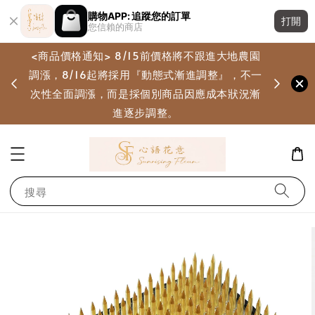
購物APP: 追蹤您的訂單
打開
您信賴的商店
<商品價格通知> 8/15前價格將不跟進大地農園
調漲，8/16起將採用『動態式漸進調整』，不一
畫
次性全面調漲，而是採個別商品因應成本狀況漸
進逐步調整。
搜尋