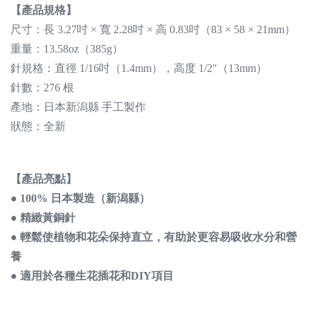
【產品規格】
尺寸：長 3.27吋 × 寬 2.28吋 × 高 0.83吋（83 × 58 × 21mm）
重量：13.58oz（385g）
針規格：直徑 1/16吋（1.4mm），高度 1/2"（13mm）
針數：276 根
產地：日本新潟縣 手工製作
狀態：全新
【產品亮點】
● 100% 日本製造（新潟縣）
● 精緻黃銅針
● 輕鬆使植物和花朵保持直立，有助於更容易吸收水分和營
養
● 適用於各種生花插花和DIY項目