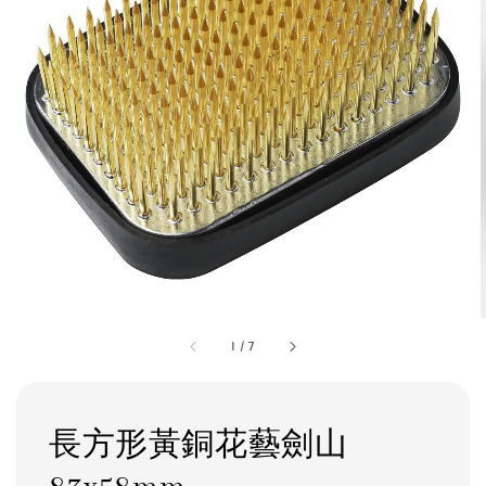
1
/
7
長方形黃銅花藝劍山