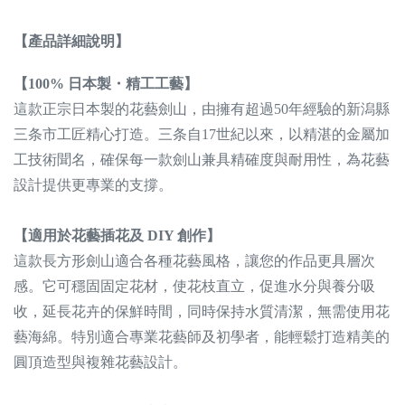
【產品詳細說明】
【100% 日本製・精工工藝】
這款正宗日本製的花藝劍山，由擁有超過50年經驗的新潟縣
三条市工匠精心打造。三条自17世紀以來，以精湛的金屬加
工技術聞名，確保每一款劍山兼具精確度與耐用性，為花藝
設計提供更專業的支撐。
【適用於花藝插花及 DIY 創作】
這款長方形劍山適合各種花藝風格，讓您的作品更具層次
感。它可穩固固定花材，使花枝直立，促進水分與養分吸
收，延長花卉的保鮮時間，同時保持水質清潔，無需使用花
藝海綿。特別適合專業花藝師及初學者，能輕鬆打造精美的
圓頂造型與複雜花藝設計。