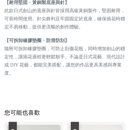
【耐用堅固・黃銅製底座與針】
此款日式劍山的底座與針皆採用高級黃銅製作，堅固耐用，
可長時間使用。針尖鋒利且牢固固定於底座，確保插花時穩
定不易移動，提供更流暢的創作體驗。
【可拆卸橡膠墊圈・防滑防刮】
隨附可拆卸橡膠墊圈，可防止刮傷花瓶，同時增加劍山的穩
定性，讓插花過程更輕鬆順手。不論是日式花藝、現代設計
或 DIY 花藝，都能完美搭配，讓您的作品更具美感與專業
度。
您可能也喜歡
優惠
優惠