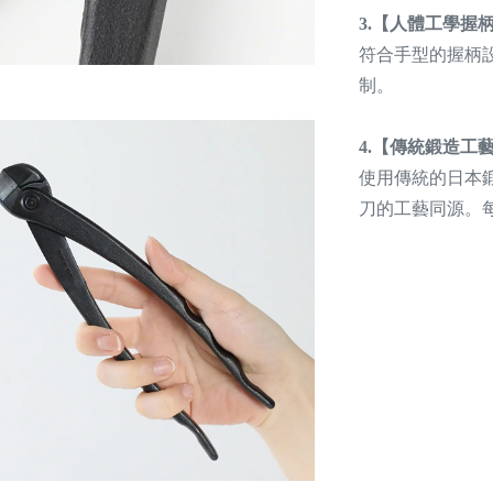
3.【人體工學握
符合手型的握柄
制。
4.【傳統鍛造工
使用傳統的日本
刀的工藝同源。
#盆景鋁線剪刀
手工工具 #
刀 #鋁線修
剪刀 #園藝
薦 #香港園
刀 #剪鋁線