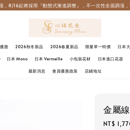
園調漲，8/16起將採用『動態式漸進調整』，不一次性全面調
優惠
2026秋冬新品
2026春夏新品
限量單一特價
日本
日本 Mono
日本 Vermeille
小包裝花材
日本進口花器
最新消息
會員優惠政策
店鋪地址
金屬線
Regular
NT$ 1,77