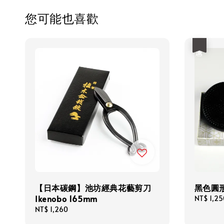
您可能也喜歡
優惠
【日本碳鋼】池坊經典花藝剪刀
黑色圓形
Ikenobo 165mm
Sale
NT$ 1,25
price
Regular
NT$ 1,260
price