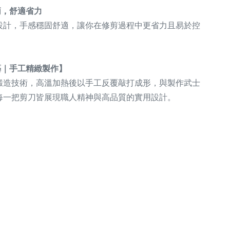
柄，舒適省力
設計，手感穩固舒適，讓你在修剪過程中更省力且易於控
藝｜手工精緻製作】
鍛造技術，高溫加熱後以手工反覆敲打成形，與製作武士
每一把剪刀皆展現職人精神與高品質的實用設計。
 #鋁線剪 #盆景剪線工具 #Wazakura剪刀 #日本製剪刀 #日本
鋁線造型剪 #盆景造型工具 #盆景必備 #鋁線剪推薦 #鋁線處理剪
剪工具 #新潟職人製作 #三條市鍛造 #手工鍛造剪刀 #高品質園藝
線剪 #盆景配線工具 #鋁線剪刀日本製 #專業鋁線剪 #園藝剪刀推
藝工具 #盆景線材工具 #鋁線修枝剪 #鋁線剪切工具 #人體工學剪
剪刀 #黑鋼剪刀 #園藝職人工具 #亞洲盆景工具推薦