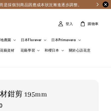
漲，而是採個別商品因應成本狀況漸進逐步調整。
登入
購物車
大地農園
日本Florever
日本Primavera
花藝資材
花藝學習
和櫻日本
關於心語花意
材鉗剪 195mm
0