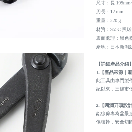
尺寸：長 195mm× 
刃長：12 mm
重量：220 g
材質：S55C 黑
表面處理：黑色
產地：
日本新潟
【
詳細產品介紹
1.
【產品來源｜
此工具由專門製
紀以來，三條市
2.【圓潤刀頭設
鋁線剪專為盆景
傷枝幹，安全切