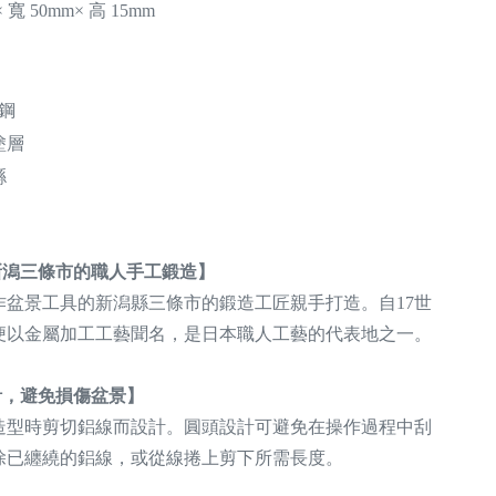
寬 50mm× 高 15mm
碳鋼
塗層
縣
】
新潟三條市的職人手工鍛造】
作盆景工具的新潟縣三條市的鍛造工匠親手打造。自17世
便以金屬加工工藝聞名，是日本職人工藝的代表地之一。
計，避免損傷盆景】
造型時剪切鋁線而設計。圓頭設計可避免在操作過程中刮
除已纏繞的鋁線，或從線捲上剪下所需長度。