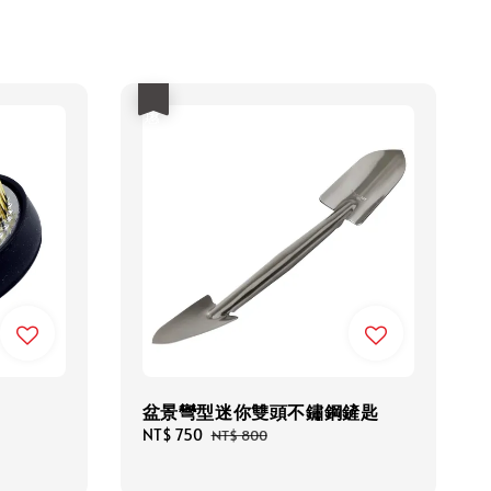
優惠
盆景彎型迷你雙頭不鏽鋼鏟匙
Sale
NT$ 750
Regular
NT$ 800
price
price