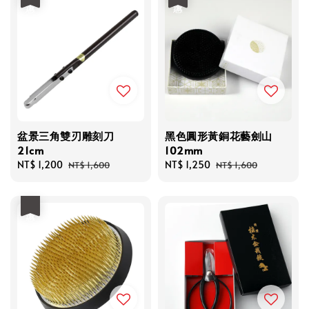
盆景三角雙刃雕刻刀
黑色圓形黃銅花藝劍山
21cm
102mm
Sale
NT$ 1,200
Regular
Sale
NT$ 1,250
Regular
NT$ 1,600
NT$ 1,600
price
price
price
price
優惠