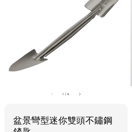
1
/
4
盆景彎型迷你雙頭不鏽鋼