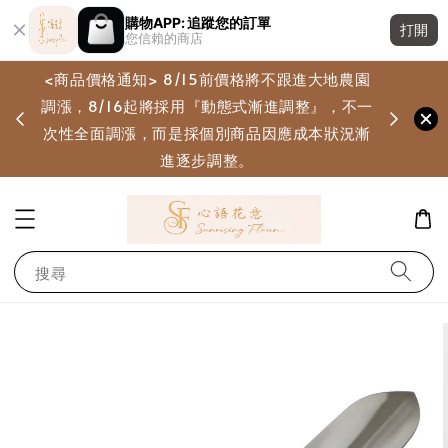
購物APP: 追蹤您的訂單
打開
您信賴的商店
<商品價格通知> 8/15前價格將不跟進大地農園
調漲，8/16起將採用『動態式漸進調整』，不一
畫
次性全面調漲，而是採個別商品因應成本狀況漸
進逐步調整。
搜尋