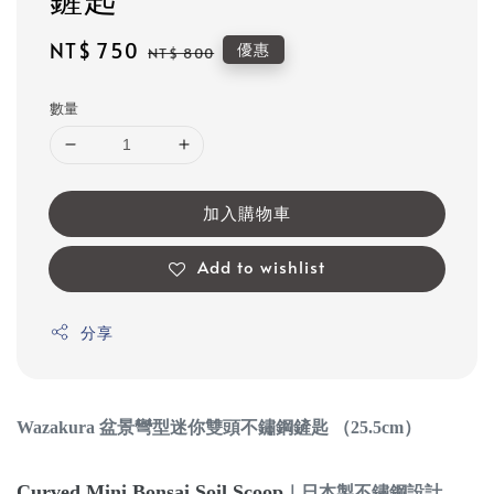
鏟匙
Sale
NT$ 750
Regular
優惠
NT$ 800
price
price
數量
加入購物車
Add to wishlist
分享
Wazakura
盆景
彎型迷你雙頭不鏽鋼鏟匙 （25.5cm）
Curved Mini Bonsai Soil Scoop
｜日本製不鏽鋼設計