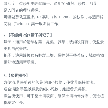
靈活度，讓修剪更輕鬆順手。
適用於 修剪、修枝、剪葉，
是入門者的理想選擇。
可輕鬆剪裁直徑 約 1/2 英吋（約 1.3cm） 的枝條，亦適用於
花藝（Ikebana）與一般園藝工作。
2.【不鏽鋼 2合1鑷子與耙子】
鑷子：適用於清除枯葉、昆蟲、雜草，或鋪設苔蘚，使盆景
更具自然美感。
耙子：適用於換盆時翻鬆土壤、攪拌與平整苔蘚，幫助植物
更好地適應新環境。
3.【盆景掃帚】
方便清理 修剪後的落葉與細小枝條，使盆景保持整潔。
適合清除 手難以觸及的細小雜物，維護盆景美觀。
換盆後使用，可平整土壤表面，確保土壤均勻分布，促進植
株穩定生長。