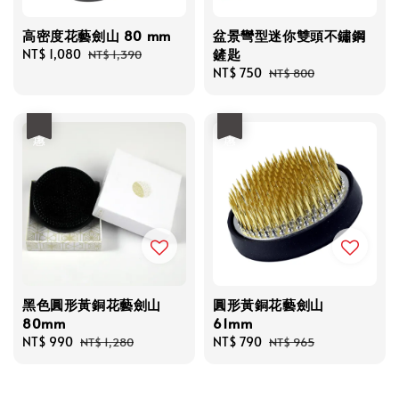
高密度花藝劍山 80 mm
盆景彎型迷你雙頭不鏽鋼
鏟匙
Sale
NT$ 1,080
Regular
NT$ 1,390
price
price
Sale
NT$ 750
Regular
NT$ 800
price
price
優惠
優惠
黑色圓形黃銅花藝劍山
圓形黃銅花藝劍山
80mm
61mm
Sale
NT$ 990
Regular
Sale
NT$ 790
Regular
NT$ 1,280
NT$ 965
price
price
price
price