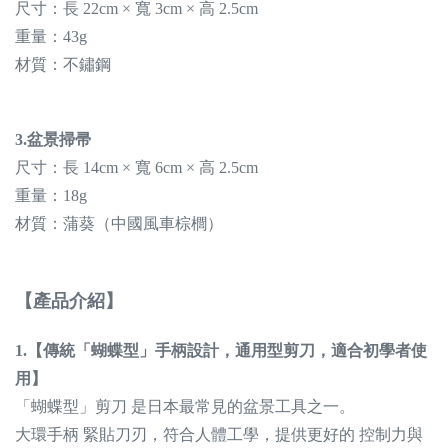
尺寸：長 22cm × 寬 3cm × 高 2.5cm
重量：43g
材質：不鏽鋼
3.盆景掃帚
尺寸：長 14cm × 寬 6cm × 高 2.5cm
重量：18g
材質：蒲葵（中國風車棕櫚）
【產品介紹】
1.【
傳統「蝴蝶型」手柄設計，
通用型剪刀，適合初學者使
用】
「蝴蝶型」剪刀 是日本最常見的盆景工具之一。
大環手柄 緊貼刀刃，符合人體工學，提供更好的 控制力與