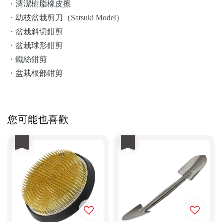
・
清潔樹脂橡皮擦
・
幼枝盆栽剪刀（Satsuki Model）
・
盆栽斜切鉗剪
・
盆栽球形鉗剪
・
鐵絲鉗剪
・
盆栽根部鉗剪
您可能也喜歡
優惠
優惠