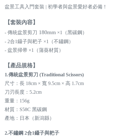
盆景工具入門套裝 | 初學者與盆景愛好者必備！
【套裝內容】
180mm
-
傳統盆景剪刀
×1（黑碳鋼）
- 2合1鑷子與耙子 ×1（不鏽鋼）
- 盆景掃帚 ×1（蒲葵材質）
【產品規格】
1.
傳統盆景剪刀 (Traditional Scissors)
尺寸：長 18cm × 寬 9.5cm × 高 1.7cm
刀刃長度：5.2cm
重量：156g
材質：S58C 黑碳鋼
產地：日本（新潟縣）
2.不鏽鋼 2合1鑷子與耙子