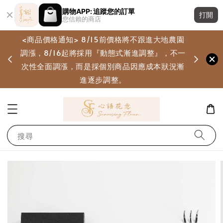
購物APP: 追蹤您的訂單
打開
您信賴的商店
<商品價格通知> 8/15前價格將不跟進大地農園
調漲，8/16起將採用『動態式漸進調整』，不一
畫
次性全面調漲，而是採個別商品因應成本狀況漸
進逐步調整。
搜尋