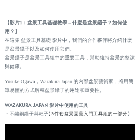
【影片1：盆景工具基礎教學 – 什麼是盆景鑷子？如何使
用？】
在這集 盆景工具基礎 影片中，我們的合作夥伴將介紹什麼
是盆景鑷子以及如何使用它們。
盆景鑷子是盆景工具組中的重要工具，幫助維持盆景的整潔
與健康。
Yusuke Ogawa，Wazakura Japan 的內部盆景藝術家，將用簡
單易懂的方式解釋盆景鑷子的用途和重要性。
WAZAKURA JAPAN 影片中使用的工具
・不鏽鋼鑷子與耙子
(3件套盆景園藝入門工具組的一部分
)