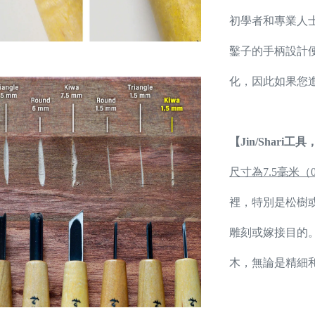
初學者和專業人
鑿子的手柄設計
化，因此如果您
【Jin/Shari
尺寸為7.5毫米（
裡，特別是松樹
雕刻或嫁接目的
木，無論是精細