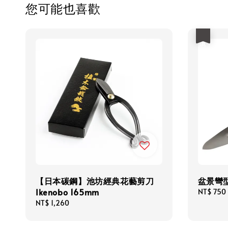
您可能也喜歡
優惠
【日本碳鋼】池坊經典花藝剪刀
盆景彎
Ikenobo 165mm
Sale
NT$ 750
price
Regular
NT$ 1,260
price