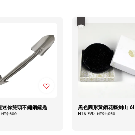
優惠
型迷你雙頭不鏽鋼鏟匙
黑色圓形黃銅花藝劍山 61
Regular
Sale
NT$ 790
Regular
NT$ 800
NT$ 1,050
price
price
price