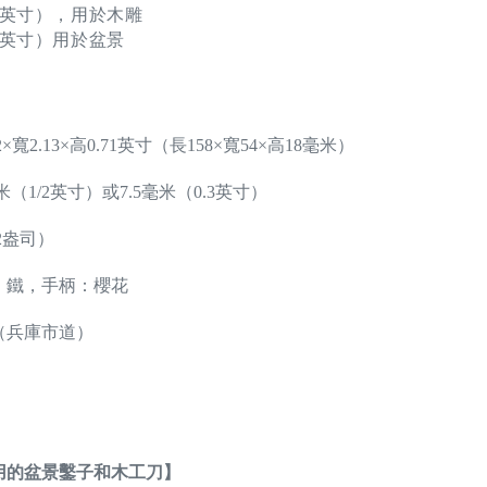
1/2英寸），用於木雕
0.3英寸）用於盆景
×寬2.13×高0.71英寸（長158×寬54×高18毫米）
米（1/2英寸）或7.5毫米（0.3英寸）
12盎司）
，鐵，手柄：櫻花
（兵庫市道）
用的盆景鑿子和木工刀】