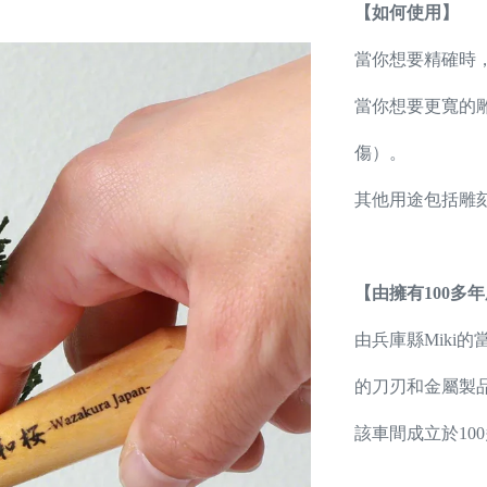
【如何使用】
當你想要精確時
當你想要更寬的
傷）。
其他用途包括雕
【由擁有100多
由兵庫縣Miki
的刀刃和金屬製
該車間成立於10