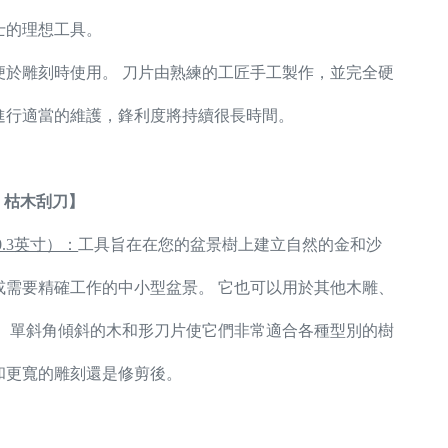
士的理想工具。
便於雕刻時使用。 刀片由熟練的工匠手工製作，並完全硬
進行適當的維護，鋒利度將持續很長時間。
工具，枯木刮刀】
0.3英寸）：
工具旨在在您的盆景樹上建立自然的金和沙
或需要精確工作的中小型盆景。 它也可以用於其他木雕、
。 單斜角傾斜的木和形刀片使它們非常適合各種型別的樹
和更寬的雕刻還是修剪後。