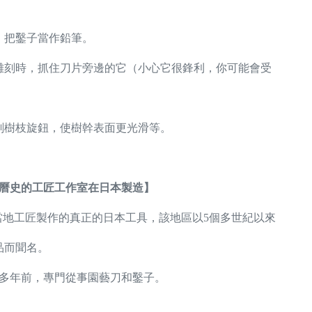
，把鑿子當作鉛筆。
雕刻時，抓住刀片旁邊的它（小心它很鋒利，你可能會受
刻樹枝旋鈕，使樹幹表面更光滑等。
年曆史的工匠工作室在日本製造】
的當地工匠製作的真正的日本工具，該地區以5個多世紀以來
品而聞名。
0多年前，專門從事園藝刀和鑿子。