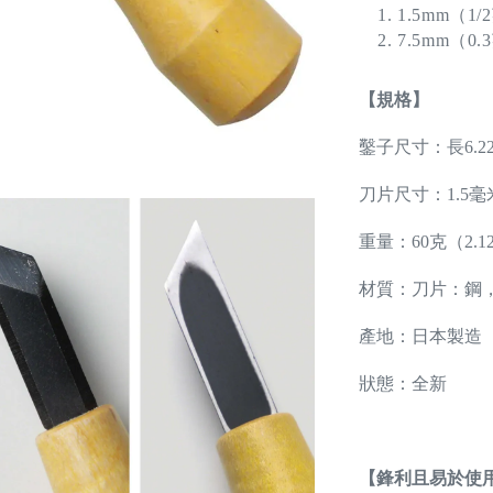
1.5mm（
7.5mm（
【規格】
鑿子尺寸：長6.22
刀片尺寸：1.5毫
重量：60克（2.
材質：刀片：鋼
產地：日本製造
狀態：全新
【鋒利且易於使