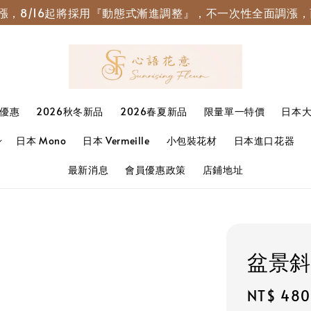
園調漲，8/16起將採用『動態式漸進調整』，不一次性全面調
優惠
2026秋冬新品
2026春夏新品
限量單一特價
日本
日本 Mono
日本 Vermeille
小包裝花材
日本進口花器
最新消息
會員優惠政策
店鋪地址
盆景斜
Sale
NT$ 480