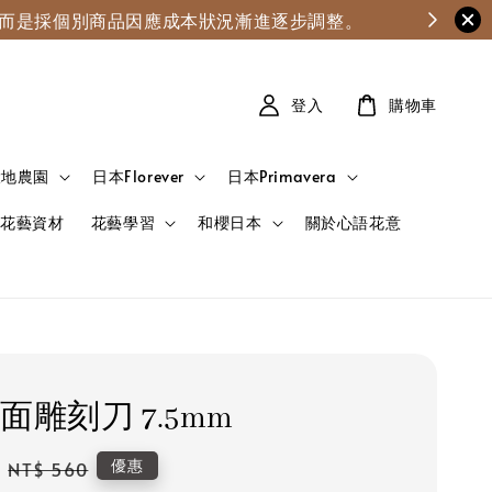
漲，而是採個別商品因應成本狀況漸進逐步調整。
登入
購物車
大地農園
日本Florever
日本Primavera
花藝資材
花藝學習
和櫻日本
關於心語花意
面雕刻刀 7.5mm
Regular
優惠
NT$ 560