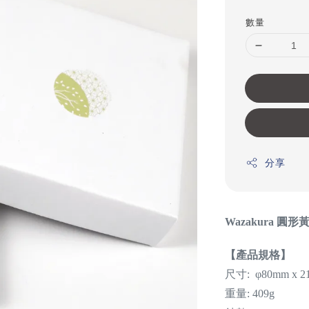
price
數量
分享
Wazakura 圓
【產品規格】
尺寸: φ80mm x 2
重量: 409g