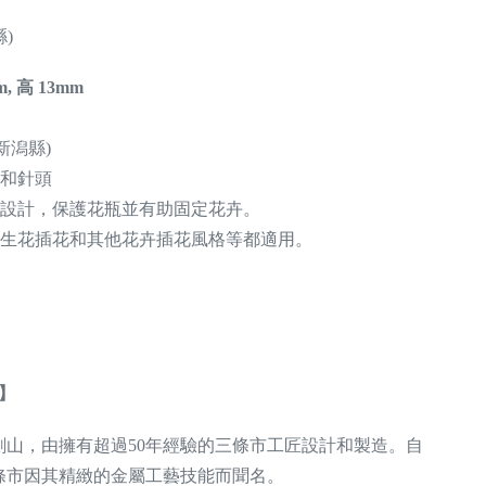
縣)
, 高 13mm
新潟縣)
座和針頭
墊設計，保護花瓶並有助固定花卉。
、生花插花和其他花卉插花風格等都適用。
】
製】
劍山，由擁有超過50年經驗的三條市工匠設計和製造。自
三條市因其精緻的金屬工藝技能而聞名。