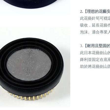
2.【理想的花藝
此花藝針筍可穩
吸收，延長花藝
泡沫。適合專業
3.
【耐用且堅固
此日本花藝劍山
鋒利並固定在底
助於將花藝劍山