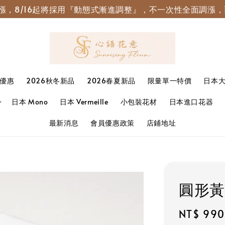
園調漲，8/16起將採用『動態式漸進調整』，不一次性全面調
優惠
2026秋冬新品
2026春夏新品
限量單一特價
日本
日本 Mono
日本 Vermeille
小包裝花材
日本進口花器
最新消息
會員優惠政策
店鋪地址
圓形黃
Sale
NT$ 990