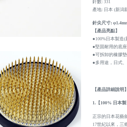
針數: 331
產地: 日本 (新潟
針尖尺寸: φ1.4mm
【產品亮點】
●100%日本製造(
●堅固耐用的底
●可拆卸的橡膠
●多用途，日式
【產品詳細說明
1.【100% 日本
正宗的日本花藝
17世紀以來，