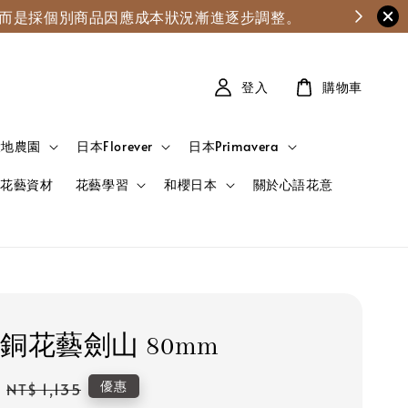
漲，而是採個別商品因應成本狀況漸進逐步調整。
登入
購物車
大地農園
日本Florever
日本Primavera
花藝資材
花藝學習
和櫻日本
關於心語花意
銅花藝劍山 80mm
Regular
優惠
NT$ 1,135