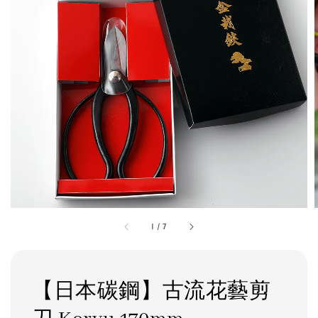
1
/
7
【日本碳鋼】古流花藝剪