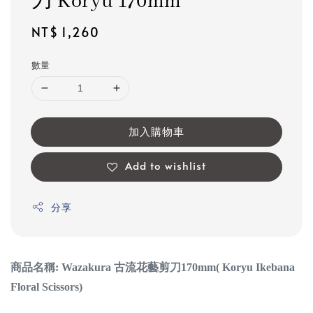
刀 Koryu 170mm
Regular
NT$ 1,260
price
數量
加入購物車
Add to wishlist
分享
商品名稱: Wazakura 古流花藝剪刀
170mm
( Koryu Ikebana
Floral Scissors)