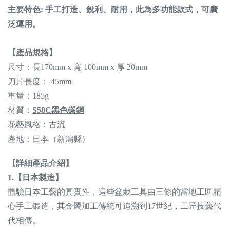
主要特色: 手工打造、銳利、耐用，此為多功能款式，可廣
泛運用。
【產品規格】
尺寸：長
170mm
x 寬
100mm
x 厚
20mm
刀片長度： 45mm
重量：185g
材質：
S58C黑色碳鋼
花藝風格：古流
產地：日本（新潟縣）
【
詳細產品介紹
】
1.【日本製造】
體驗日本工藝的真實性，這些盆栽工具由三條的當地工匠精
心手工鍛造，其金屬加工傳統可追溯到17世紀，工匠技藝代
代相傳。