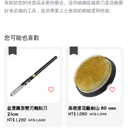
有助於您的珍貴花朵更快癒合。這些碳鋼盆栽剪刀是花藝愛
好者必備的工具，提供專業人士推崇的精確度和性能。
您可能也喜歡
優惠
優惠
盆景圓形雙刃雕刻刀
高密度花藝劍山 80 mm
21cm
Sale
NT$ 1,080
Regular
NT$ 1,390
Sale
NT$ 1,200
Regular
price
price
NT$ 1,600
price
price