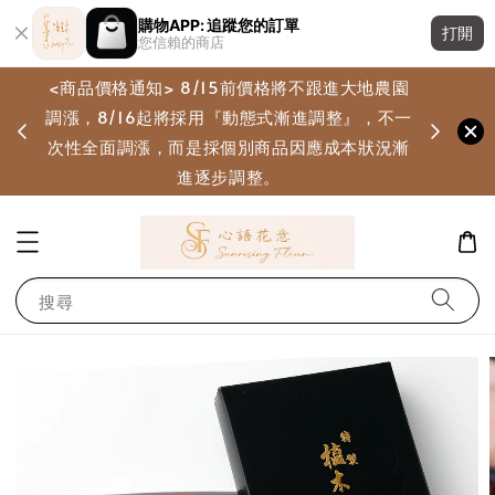
購物APP: 追蹤您的訂單
打開
您信賴的商店
<商品價格通知> 8/15前價格將不跟進大地農園
調漲，8/16起將採用『動態式漸進調整』，不一
畫
次性全面調漲，而是採個別商品因應成本狀況漸
進逐步調整。
搜尋