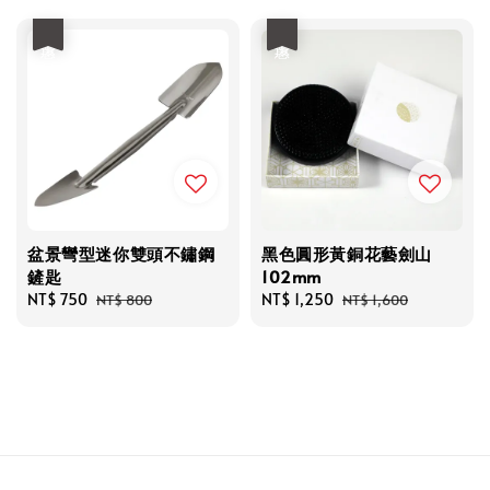
優惠
優惠
盆景彎型迷你雙頭不鏽鋼
黑色圓形黃銅花藝劍山
鏟匙
102mm
Sale
NT$ 750
Regular
Sale
NT$ 1,250
Regular
NT$ 800
NT$ 1,600
price
price
price
price