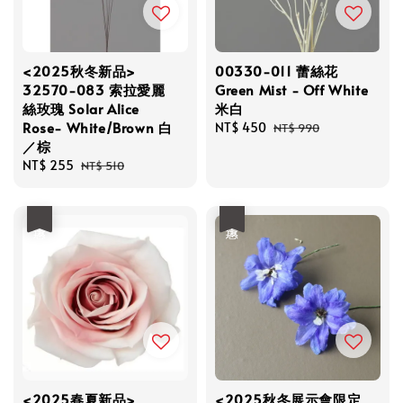
<2025秋冬新品>
00330-011 蕾絲花
32570-083 索拉愛麗
Green Mist - Off White
絲玫瑰 Solar Alice
米白
Rose- White/Brown 白
Sale
NT$ 450
Regular
NT$ 990
／棕
price
price
Sale
NT$ 255
Regular
NT$ 510
price
price
優惠
優惠
<2025春夏新品>
<2025秋冬展示會限定