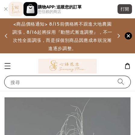
購物APP: 追蹤您的訂單
打開
您信賴的商店
<商品價格通知> 8/15前價格將不跟進大地農園
調漲，8/16起將採用『動態式漸進調整』，不一
畫
次性全面調漲，而是採個別商品因應成本狀況漸
進逐步調整。
搜尋