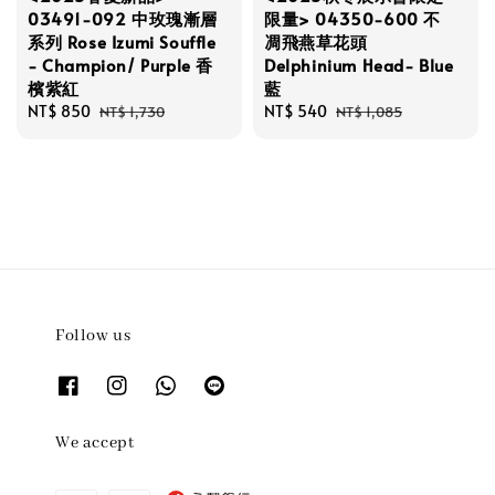
03491-092 中玫瑰漸層
限量> 04350-600 不
系列 Rose Izumi Souffle
凋飛燕草花頭
- Champion/ Purple 香
Delphinium Head- Blue
檳紫紅
藍
Sale
NT$ 850
Regular
Sale
NT$ 540
Regular
NT$ 1,730
NT$ 1,085
price
price
price
price
Follow us
We accept