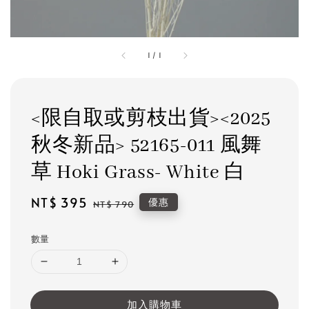
1
/
1
<限自取或剪枝出貨><2025
秋冬新品> 52165-011 風舞
草 Hoki Grass- White 白
Sale
NT$ 395
Regular
優惠
NT$ 790
price
price
數量
加入購物車