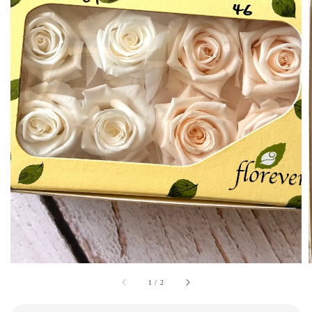
1
/
2