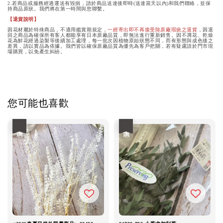
2.若商品或服務經過運送有毀損，請於商品送達後即時(送達當天以內)和我們聯絡，並保
持商品原狀。我們將在第一時間與您聯繫。
【退貨說明】
因花材屬於特殊商品，不適用鑑賞期規定，
一經寄出即不再接受除原廠瑕疵之退貨
，因退
回之商品為確保所有客人都能享有日本原廠品質，即無法進行重新銷售。因不凋花、乾燥
花為鮮花經過染製等後續加工處理，每一批次因植物原始狀態不同，而有形態與成色後之
差異，請以實品為依據。我們皆以確保原廠品質為優先為客戶把關，若有疑慮請於門市現
場購買，以免產生糾紛。
您可能也喜歡
優惠
優惠