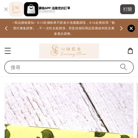
購物APP: 追蹤您的訂單
打開
您信賴的商店
<商品價格通知> 8/15前價格將不跟進大地農園調漲，8/16起將採用『動
態式漸進調整』，不一次性全面調漲，而是採個別商品因應成本狀況漸
進逐步調整。
搜尋