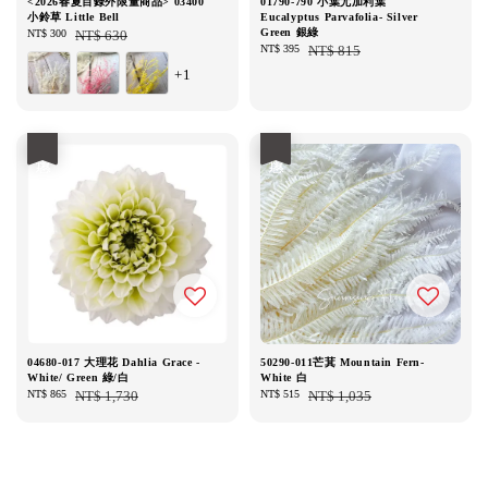
<2026春夏目錄外限量商品> 03400
01790-790 小葉尤加利葉
小鈴草 Little Bell
Eucalyptus Parvafolia- Silver
Green 銀綠
Sale
NT$ 300
Regular
NT$ 630
Sale
NT$ 395
Regular
NT$ 815
price
price
price
price
+1
優惠
優惠
04680-017 大理花 Dahlia Grace -
50290-011芒萁 Mountain Fern-
White/ Green 綠/白
White 白
Sale
NT$ 865
Regular
NT$ 1,730
Sale
NT$ 515
Regular
NT$ 1,035
price
price
price
price