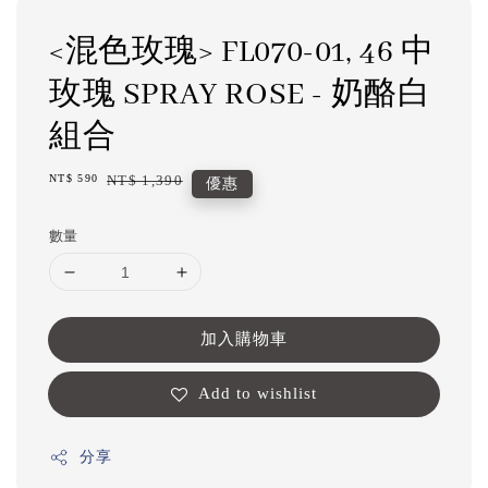
<混色玫瑰> FL070-01, 46 中
玫瑰 SPRAY ROSE - 奶酪白
組合
Sale
NT$ 590
Regular
NT$ 1,390
優惠
price
price
數量
加入購物車
Add to wishlist
分享