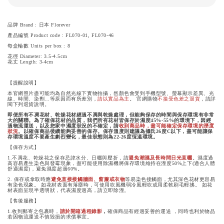
品牌 Brand : 日本 Florever
產品編號
Product code : FL070-01, FL070-46
每盒輪數
Units per box : 8
花徑
Diameter: 3.5-4.5cm
花丈
Length: 3-4cm
【提醒說明】
本官網照片盡可能均為自然光線下實物拍攝，然顏色會受到手機型號、螢幕顯示差異、光
線、時間、染劑…等原因而有所差別，
請以實品為主
。 官網購物
不接受色差之退貨
，請詳
閱下列退貨說明。
即便所有不凋花材、乾燥花材經過不凋與乾燥處理，但能夠保存的時間與保存環境有非常
大的關聯。為了確保花材的品質，我們所有花材皆保存於濕度45
%-55%的環境下，因經
過物流運送，以及您家中濕度狀況的不確定，請
收到商品時，盡可能確定保存環境的溼度
狀況
。以確保商品後續能夠妥善的保存。保存溫度則建議為攝氏26度C以下，盡可能讓保
存環境溫度不要產生劇烈變化，最佳狀態則為22-26度恆溫環境。
【保存方式】
1.不凋花、乾燥花之保存忌諱水分、日曬與壓折，請
避免潮濕及長時間日光直曬
。濕度過
高容易產生染色與發霉現象，盡可能使用除濕機將保存環境維持在溼度50%上下(適合人體
舒適濕度)，避免濕度超過60%。
2. 保存或拿取時應
避免直接接觸牆面、窗簾或衣物
等易染色接觸面，尤其深色花材更容易
有染色現象。 如花材表面有落塵時，可使用吹風機弱冷風輕吹或用柔軟刷毛輕拂。 如花
材表面呈現半透明狀，代表濕度過高，請立即除溼。
【售後服務】
1.收到郵寄之包裹時，
請於開箱過程錄影
，
確保商品有經過妥善的運送 ，同時也利於物品
若因物流運送不慎毀損的求償事宜。