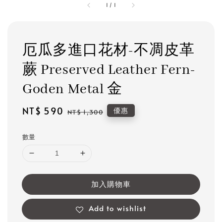
1
/
1
厄瓜多進口花材-不凋皮革
蕨 Preserved Leather Fern-
Goden Metal 金
Sale
NT$ 590
Regular
優惠
NT$ 1,300
price
price
數量
加入購物車
Add to wishlist