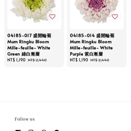
04185-017 盛開輪菊
04185-014 盛開輪菊
Mum Ringku Bloom
Mum Ringku Bloom
Mille-feuille- White
Mille-feuille- White
Green 綠白漸層
Purple 紫白漸層
Sale
NT$ 1,190
Regular
Sale
NT$ 1,190
Regular
NT$ 2,440
NT$ 2,440
price
price
price
price
Follow us