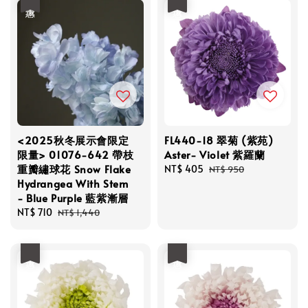
優惠
優惠
<2025秋冬展示會限定
FL440-18 翠菊 (紫苑)
限量> 01076-642 帶枝
Aster- Violet 紫羅蘭
重瓣繡球花 Snow Flake
Sale
NT$ 405
Regular
NT$ 950
Hydrangea With Stem
price
price
- Blue Purple 藍紫漸層
Sale
NT$ 710
Regular
NT$ 1,440
price
price
優惠
優惠