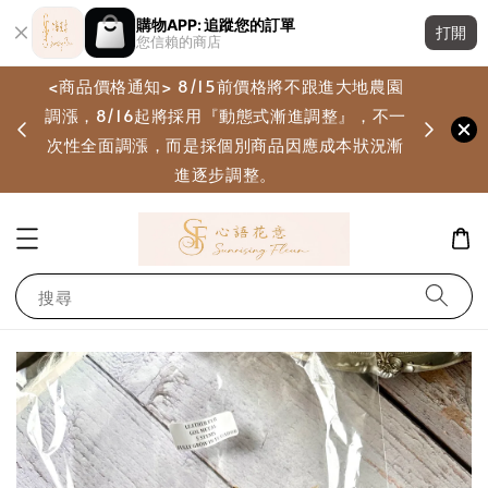
購物APP: 追蹤您的訂單
打開
您信賴的商店
<商品價格通知> 8/15前價格將不跟進大地農園
調漲，8/16起將採用『動態式漸進調整』，不一
畫
次性全面調漲，而是採個別商品因應成本狀況漸
進逐步調整。
搜尋